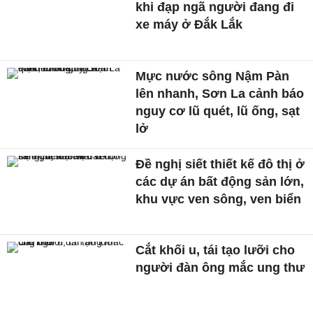
khi đạp ngã người đang đi
xe máy ở Đắk Lắk
Mực nước sông Nậm Pàn
lên nhanh, Sơn La cảnh báo
nguy cơ lũ quét, lũ ống, sạt
lở
Đề nghị siết thiết kế đô thị ở
các dự án bất động sản lớn,
khu vực ven sông, ven biển
Cắt khối u, tái tạo lưỡi cho
người đàn ông mắc ung thư