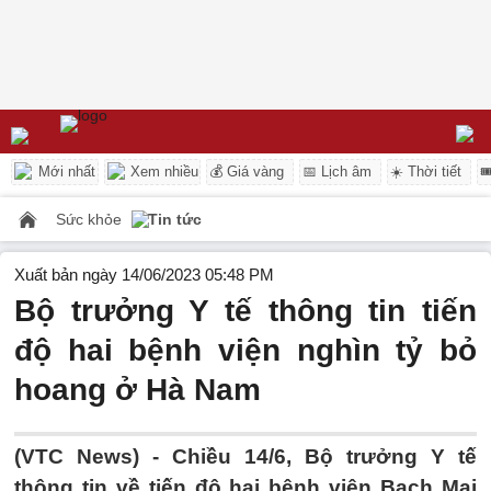
Mới nhất
Xem nhiều
💰 Giá vàng
📅 Lịch âm
☀️ Thời tiết

Sức khỏe
Tin tức
Xuất bản ngày 14/06/2023 05:48 PM
Bộ trưởng Y tế thông tin tiến
độ hai bệnh viện nghìn tỷ bỏ
hoang ở Hà Nam
(VTC News) -
Chiều 14/6, Bộ trưởng Y tế
thông tin về tiến độ hai bệnh viện Bạch Mai