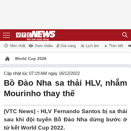
Mới nhất
Xem nhiều
💰 Giá vàng
📅 Lịch âm
☀️ Thời tiết

World Cup 2026
Cập nhật lúc 07:19 AM ngày 16/12/2022
Bồ Đào Nha sa thải HLV, nhắm
Mourinho thay thế
(VTC News) -
HLV Fernando Santos bị sa thải
sau khi đội tuyển Bồ Đào Nha dừng bước ở
tứ kết World Cup 2022.