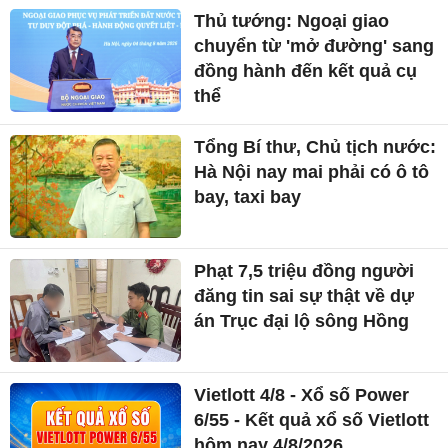
Thủ tướng: Ngoại giao
chuyển từ 'mở đường' sang
đồng hành đến kết quả cụ
thể
Tổng Bí thư, Chủ tịch nước:
Hà Nội nay mai phải có ô tô
bay, taxi bay
Phạt 7,5 triệu đồng người
đăng tin sai sự thật về dự
án Trục đại lộ sông Hồng
Vietlott 4/8 - Xổ số Power
6/55 - Kết quả xổ số Vietlott
hôm nay 4/8/2026