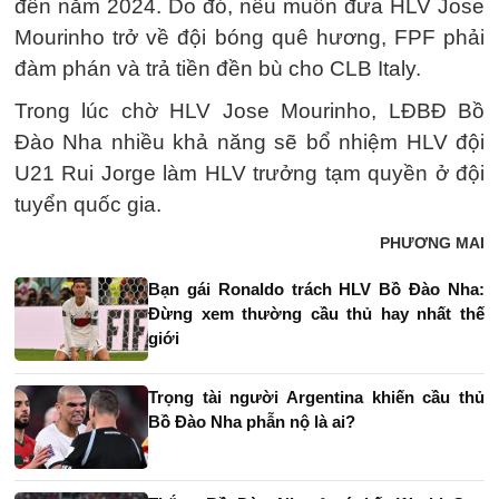
đến năm 2024. Do đó, nếu muốn đưa HLV Jose
Mourinho trở về đội bóng quê hương, FPF phải
đàm phán và trả tiền đền bù cho CLB Italy.
Trong lúc chờ HLV Jose Mourinho, LĐBĐ Bồ
Đào Nha nhiều khả năng sẽ bổ nhiệm HLV đội
U21 Rui Jorge làm HLV trưởng tạm quyền ở đội
tuyển quốc gia.
PHƯƠNG MAI
Bạn gái Ronaldo trách HLV Bồ Đào Nha:
Đừng xem thường cầu thủ hay nhất thế
giới
Trọng tài người Argentina khiến cầu thủ
Bồ Đào Nha phẫn nộ là ai?