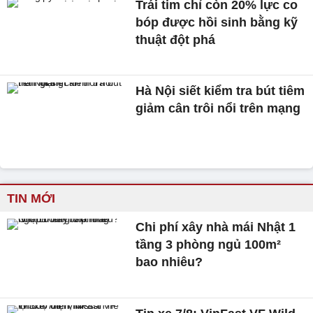
Trái tim chỉ còn 20% lực co
bóp được hồi sinh bằng kỹ
thuật đột phá
Hà Nội siết kiểm tra bút tiêm
giảm cân trôi nổi trên mạng
TIN MỚI
Chi phí xây nhà mái Nhật 1
tầng 3 phòng ngủ 100m²
bao nhiêu?