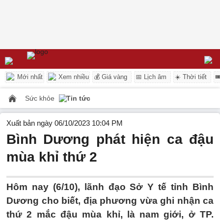
Mới nhất
Xem nhiều
💰 Giá vàng
📅 Lịch âm
☀️ Thời tiết

Sức khỏe
Tin tức
Xuất bản ngày 06/10/2023 10:04 PM
Bình Dương phát hiện ca đậu
mùa khỉ thứ 2
Hôm nay (6/10), lãnh đạo Sở Y tế tỉnh Bình
Dương cho biết, địa phương vừa ghi nhận ca
thứ 2 mắc đậu mùa khỉ, là nam giới, ở TP.