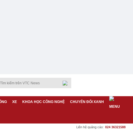
ỐNG
XE
KHOA HỌC CÔNG NGHỆ
CHUYỂN ĐỔI XANH
Liên hệ quảng cáo:
024 36321588