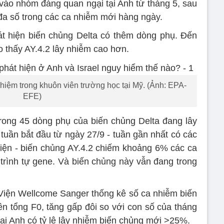
ào nhóm đáng quan ngại tại Anh từ tháng 5, sau
 đa số trong các ca nhiễm mới hàng ngày.
át hiện biến chủng Delta có thêm dòng phụ. Đến
 thấy AY.4.2 lây nhiễm cao hơn.
hiệm trong khuôn viên trường học tại Mỹ. (Ảnh: EPA-
EFE)
trong 45 dòng phụ của biến chủng Delta đang lây
tuần bắt đầu từ ngày 27/9 - tuần gần nhất có các
thiện - biến chủng AY.4.2 chiếm khoảng 6% các ca
 trình tự gene. Và biến chủng này vẫn đang trong
 Viện Wellcome Sanger thống kê số ca nhiễm biến
ên tổng F0, tăng gấp đôi so với con số của tháng
 tại Anh có tỷ lệ lây nhiễm biến chủng mới >25%.