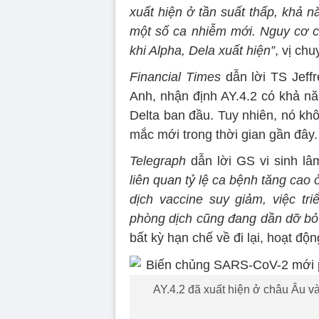
xuất hiện ở tần suất thấp, khả n
một số ca nhiễm mới. Nguy cơ c
khi Alpha, Dela xuất hiện”
, vị ch
Financial Times
dẫn lời TS Jeff
Anh, nhận định AY.4.2 có khả n
Delta ban đầu. Tuy nhiên, nó kh
mắc mới trong thời gian gần đây.
Telegraph
dẫn lời GS vi sinh l
liên quan tỷ lệ ca bệnh tăng cao
dịch vaccine suy giảm, việc tr
phòng dịch cũng đang dần dỡ bỏ
bất kỳ hạn chế về đi lại, hoạt độn
AY.4.2 đã xuất hiện ở châu Âu và