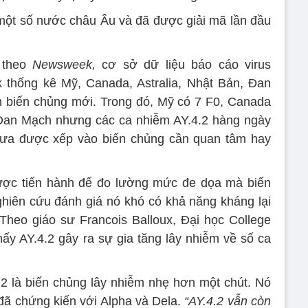
i một số nước châu Âu và đã được giải mã lần đầu
, theo
Newsweek,
cơ sở dữ liệu báo cáo virus
k thống kê Mỹ, Canada, Astralia, Nhật Bản, Đan
m biến chủng mới. Trong đó, Mỹ có 7 F0, Canada
 Đan Mạch nhưng các ca nhiễm AY.4.2 hàng ngày
chưa được xếp vào biến chủng cần quan tâm hay
ược tiến hành để đo lường mức đe dọa mà biến
ghiên cứu đánh giá nó khó có khả năng kháng lại
Theo giáo sư Francois Balloux, Đại học College
ấy AY.4.2 gây ra sự gia tăng lây nhiễm về số ca
2 là biến chủng lây nhiễm nhẹ hơn một chút. Nó
 đã chứng kiến với Alpha và Dela.
“AY.4.2 vẫn còn