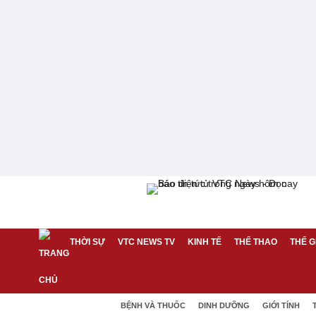
THỜI SỰ
VTC NEWS TV
KINH TẾ
THỂ THAO
THẾ G
BỆNH VÀ THUỐC
DINH DƯỠNG
GIỚI TÍNH