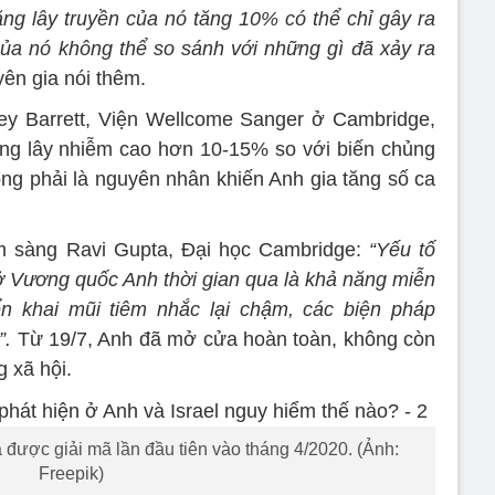
ăng lây truyền của nó tăng 10% có thể chỉ gây ra
ủa nó không thể so sánh với những gì đã xảy ra
uyên gia nói thêm.
rey Barrett, Viện Wellcome Sanger ở Cambridge,
ăng lây nhiễm cao hơn 10-15% so với biến chủng
ông phải là nguyên nhân khiến Anh gia tăng số ca
âm sàng Ravi Gupta, Đại học Cambridge:
“Yếu tố
 ở Vương quốc Anh thời gian qua là khả năng miễn
iển khai mũi tiêm nhắc lại chậm, các biện pháp
”.
Từ 19/7, Anh đã mở cửa hoàn toàn, không còn
g xã hội.
 được giải mã lần đầu tiên vào tháng 4/2020. (Ảnh:
Freepik)