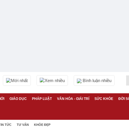
Mới nhất
Xem nhiều
Bình luận nhiều
IỚI
GIÁO DỤC
PHÁP LUẬT
VĂN HÓA - GIẢI TRÍ
SỨC KHỎE
ĐỜI S
TIN TỨC
TƯ VẤN
KHỎE ĐẸP