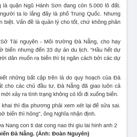
g là quận Ngũ Hành Sơn đang còn 5.000 lô đất.
 người ta lo lắng đây là phố Trung Quốc. Nhưng
 biệt. Vấn đề là quản lý cho tốt, chứ không phân
ở Tài nguyên - Môi trường Đà Nẵng, cho hay
 biển nhưng đến 33 dự án du lịch. “Hầu hết dự
ời dân muốn ra biển thì bị ngăn cách bởi các dự
ết những bất cập trên là do quy hoạch của Đà
ất cho các chủ đầu tư, Đà Nẵng đã giao luôn cả
 mới xảy ra tình trạng không có lối đi xuống biển.
khai thì địa phương phải xem xét lại để sửa sai.
bờ biển thì hỏng”, ông Nghĩa nhận định.
iển Đà Nẵng. (Ảnh: Đoàn Nguyên)