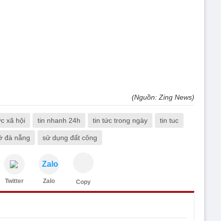
(Nguồn: Zing News)
ức xã hội
tin nhanh 24h
tin tức trong ngày
tin tuc
ở đà nẵng
sử dụng đất công
Zalo
Twitter
Zalo
Copy