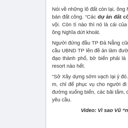
Nói về những lô đất còn lại, ôn
bán đất công. “Các
dự án đất c
vội. Còn tí nào thì nó là cái c
ông Nghĩa dứt khoát.
Người đứng đầu TP Đà Nẵng cũn
cầu UBND TP lên đề án làm đườn
đạo thành phố, bờ biển phải l
resort nào hết.
“Sở Xây dựng sớm vạch lại ý đó
m, chỉ để phục vụ cho người đi 
đường xuống biển, các bãi tắm, 
yêu cầu.
Video: Vì sao Vũ “