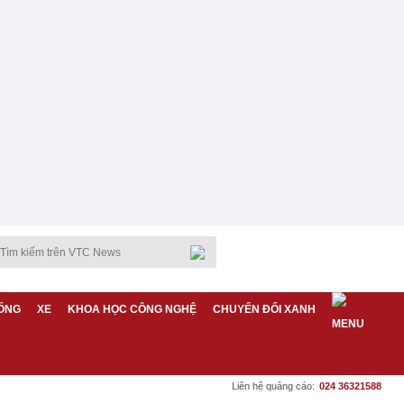
ỐNG
XE
KHOA HỌC CÔNG NGHỆ
CHUYỂN ĐỔI XANH
Liên hệ quảng cáo:
024 36321588