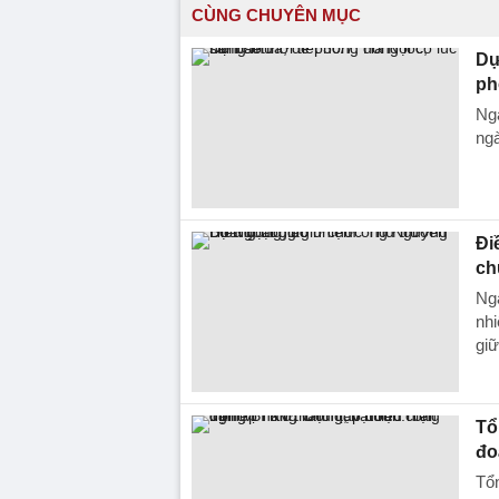
CÙNG CHUYÊN MỤC
Dự
ph
Ngà
ngà
Đi
ch
Ngà
nh
giữ
Tổ
đo
Tổn