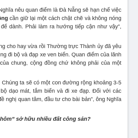
g Nghĩa nêu quan điểm là Đà Nẵng sẽ hạn chế việc
ông
cần giữ lại một cách chặt chẽ và không nóng
ủa để dành. Phải làm ra hướng tiếp cận như vậy”,
g cho hay vừa rồi Thường trực Thành ủy đã yêu
g đi bộ và đạp xe ven biển. Quan điểm của lãnh
à của chung, cộng đồng chứ không phải của một
. Chúng ta sẽ có một con đường rộng khoảng 3-5
bộ dạo mát, tắm biển và đi xe đạp. Đối với các
đề nghị quan tâm, đầu tư cho bài bản”, ông Nghĩa
nhôm” sở hữu nhiều đất công sản?