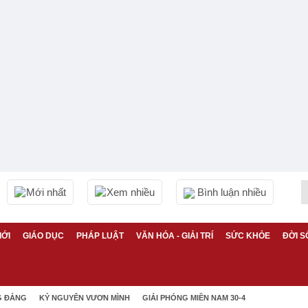
Mới nhất
Xem nhiều
Bình luận nhiều
IỚI
GIÁO DỤC
PHÁP LUẬT
VĂN HÓA - GIẢI TRÍ
SỨC KHỎE
ĐỜI S
G ĐẢNG
KỶ NGUYÊN VƯƠN MÌNH
GIẢI PHÓNG MIỀN NAM 30-4