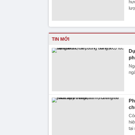
hướ
lượ
TIN MỚI
Dự
ph
Ngà
ngà
Ph
ch
Côn
hiệ
tại