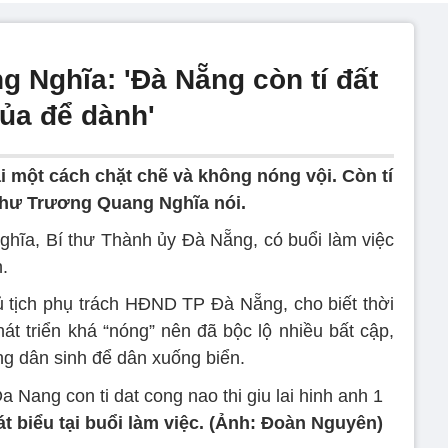
 Nghĩa: 'Đà Nẵng còn tí đất
của để dành'
i một cách chặt chẽ và không nóng vội. Còn tí
 thư Trương Quang Nghĩa nói.
hĩa, Bí thư Thành ủy Đà Nẵng, có buổi làm việc
.
tịch phụ trách HĐND TP Đà Nẵng, cho biết thời
 triển khá “nóng” nên đã bộc lộ nhiều bất cập,
ờng dân sinh để dân xuống biển.
 biểu tại buổi làm việc. (Ảnh: Đoàn Nguyên)