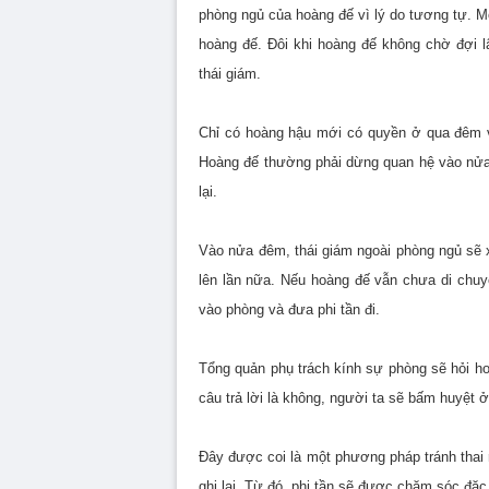
phòng ngủ của hoàng đế vì lý do tương tự. M
hoàng đế. Đôi khi hoàng đế không chờ đợi lâ
thái giám.
Chỉ có hoàng hậu mới có quyền ở qua đêm v
Hoàng đế thường phải dừng quan hệ vào nửa
lại.
Vào nửa đêm, thái giám ngoài phòng ngủ sẽ x
lên lần nữa. Nếu hoàng đế vẫn chưa di chuy
vào phòng và đưa phi tần đi.
Tổng quản phụ trách kính sự phòng sẽ hỏi h
câu trả lời là không, người ta sẽ bấm huyệt ở
Đây được coi là một phương pháp tránh thai r
ghi lại. Từ đó, phi tần sẽ được chăm sóc đặc 