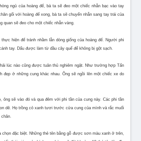
phòng ngủ của hoàng đế, bà ta sẽ đeo một chiếc nhẫn bạc vào tay
 chăn gối với hoàng đế xong, bà ta sẽ chuyển nhẫn sang tay trái của
ượng quan sẽ đeo cho một chiếc nhẫn vàng.
hực hiện để tránh nhầm lẫn dòng giống của hoàng đế. Người phi
cánh tay. Dấu được làm từ dầu cây quế để không bị gột sạch.
hải lúc nào cũng được tuân thủ nghiêm ngặt. Như trường hợp Tấn
inh đẹp ở những cung khác nhau. Ông sẽ ngồi lên một chiếc xe do
, ông sẽ vào đó và qua đêm với phi tần của cung này. Các phi tần
on dê. Họ trồng cỏ xanh tươi trước cửa cung của mình và rắc muối
g chân.
lựa chọn đặc biệt. Những thẻ tên bằng gỗ được sơn màu xanh ở trên,