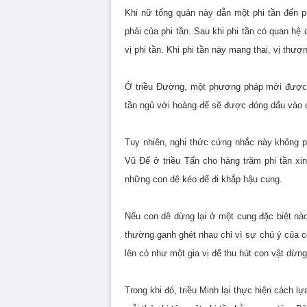
Khi nữ tổng quản này dẫn một phi tần đến 
phải của phi tần. Sau khi phi tần có quan hệ
vị phi tần. Khi phi tần này mang thai, vị th
Ở triều Đường, một phương pháp mới được t
tần ngủ với hoàng đế sẽ được đóng dấu vào 
Tuy nhiên, nghi thức cứng nhắc này không p
Vũ Đế ở triều Tấn cho hàng trăm phi tần x
những con dê kéo để đi khắp hậu cung.
Nếu con dê dừng lại ở một cung đặc biệt nào
thường ganh ghét nhau chỉ vì sự chú ý của c
lên cỏ như một gia vị để thu hút con vật dừn
Trong khi đó, triều Minh lại thực hiện cách 