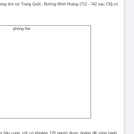
trong lịch sử Trung Quốc, Đường Minh Hoàng (712 - 742 sau CN) có
ong hậu cung, chỉ có khoảng 120 người được hoàng đế sủng hạnh.