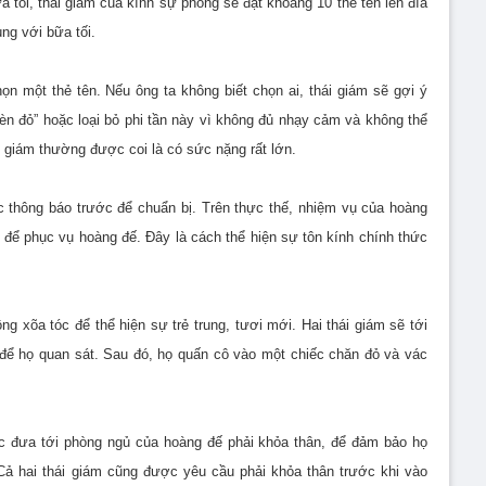
a tối, thái giám của kính sự phòng sẽ đặt khoảng 10 thẻ tên lên đĩa
ng với bữa tối.
n một thẻ tên. Nếu ông ta không biết chọn ai, thái giám sẽ gợi ý
đèn đỏ” hoặc loại bỏ phi tần này vì không đủ nhạy cảm và không thể
i giám thường được coi là có sức nặng rất lớn.
 thông báo trước để chuẩn bị. Trên thực thế, nhiệm vụ của hoàng
 để phục vụ hoàng đế. Đây là cách thể hiện sự tôn kính chính thức
g xõa tóc để thể hiện sự trẻ trung, tươi mới. Hai thái giám sẽ tới
n để họ quan sát. Sau đó, họ quấn cô vào một chiếc chăn đỏ và vác
ợc đưa tới phòng ngủ của hoàng đế phải khỏa thân, để đảm bảo họ
 Cả hai thái giám cũng được yêu cầu phải khỏa thân trước khi vào