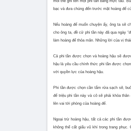
mỗi thẻ ghi tên một phi tần bằng mực tàu. Bữ
bạc và đưa chúng đến trước mặt hoàng đế cù
Nếu hoàng đế muốn chuyện ấy, ông ta sẽ chọ
cho ông ta, đề cử phi tần này đã qua ngày “
làm hoàng đế thỏa mãn. Những lời của vị thá
Cả phi tần được chọn và hoàng hậu sẽ được
hậu là yêu cầu chính thức phi tần được chọn
với quyền lực của hoàng hậu.
Phi tần được chọn cần tắm rửa sạch sẽ, buôn
để triệu phi tần này và cô sẽ phải khỏa thâ
lên vai tới phòng của hoàng đế.
Ngoại trừ hoàng hậu, tất cả các phi tần đư
không thể cất giấu vũ khí trong trang phục.