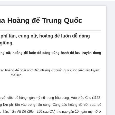
ủa Hoàng đế Trung Quốc
phi tần, cung nữ, hoàng đế luôn dễ dàng
giống.
ung nữ, hoàng đế luôn dễ dàng sủng hạnh để lưu truyền dòng
c hoàng đế phải nhờ đến những vị thuốc quý cùng việc rèn luyện
thể lực.
g với việc có hàng ngàn mỹ nữ trong hậu cung. Vào triều Chu (1122-
g lớn phi tần vào trong hậu cung. Càng các hoàng đế đời sau, số
riều Tấn, Tấn Vũ Đế (265 - 290 sau CN) thu nạp gần 10 ngàn mỹ nữ ở