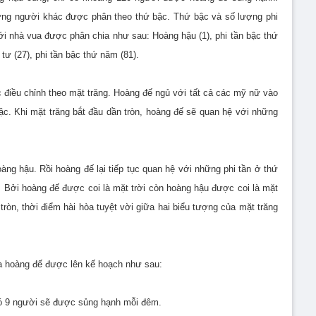
ững người khác được phân theo thứ bậc. Thứ bậc và số lượng phi
i nhà vua được phân chia như sau: Hoàng hậu (1), phi tần bậc thứ
ứ tư (27), phi tần bậc thứ năm (81).
điều chỉnh theo mặt trăng. Hoàng đế ngủ với tất cả các mỹ nữ vào
bậc. Khi mặt trăng bắt đầu dần tròn, hoàng đế sẽ quan hệ với những
àng hậu. Rồi hoàng đế lại tiếp tục quan hệ với những phi tần ở thứ
 Bởi hoàng đế được coi là mặt trời còn hoàng hậu được coi là mặt
 tròn, thời điểm hài hòa tuyệt vời giữa hai biểu tượng của mặt trăng
ủa hoàng đế được lên kế hoạch như sau:
 đó 9 người sẽ được sủng hạnh mỗi đêm.