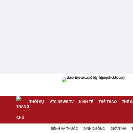
THỜI SỰ
VTC NEWS TV
KINH TẾ
THỂ THAO
THẾ G
BỆNH VÀ THUỐC
DINH DƯỠNG
GIỚI TÍNH