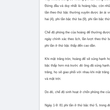
Đứng đầu và duy nhất là hoàng hậu, còn nh
tần theo thứ bậc thường xuyên được ân ái vớ
hai (4), phi tần bậc thứ ba (9), phi tần bậc th
Chế độ phòng the của hoàng đế thường được 
ngày chính xác theo lịch, lần lượt theo thứ 
phi tần ở thứ bậc thấp đến cao dần.
Khi mặt trăng tròn, hoàng đế sẽ sủng hạnh ho
bậc thấp hơn mà trước đó ông đã sủng hạnh.
trăng, họ sẽ giao phối với nhau khi mặt trăng
và mặt trời.
Do đó, chế độ sinh hoạt ở chốn phòng the c
Ngày 1-9: 81 phi tần ở thứ bậc thứ 5, trong