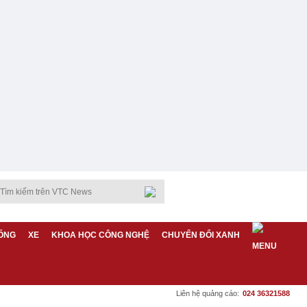
ỐNG
XE
KHOA HỌC CÔNG NGHỆ
CHUYỂN ĐỔI XANH
Liên hệ quảng cáo:
024 36321588