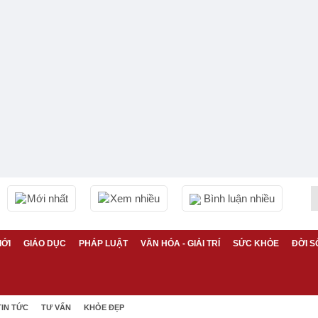
Mới nhất
Xem nhiều
Bình luận nhiều
IỚI
GIÁO DỤC
PHÁP LUẬT
VĂN HÓA - GIẢI TRÍ
SỨC KHỎE
ĐỜI S
TIN TỨC
TƯ VẤN
KHỎE ĐẸP