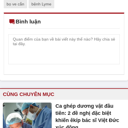
bọ ve cắn
bệnh Lyme
Bình luận
CÙNG CHUYÊN MỤC
Ca ghép dương vật đầu
tiên: 2 đề nghị đặc biệt
khiến êkíp bác sĩ Việt Đức
xúc động