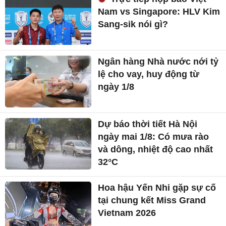
Nam vs Singapore: HLV Kim
Sang-sik nói gì?
Ngân hàng Nhà nước nới tỷ
lệ cho vay, huy động từ
ngày 1/8
Dự báo thời tiết Hà Nội
ngày mai 1/8: Có mưa rào
và dông, nhiệt độ cao nhất
32°C
Hoa hậu Yến Nhi gặp sự cố
tại chung kết Miss Grand
Vietnam 2026