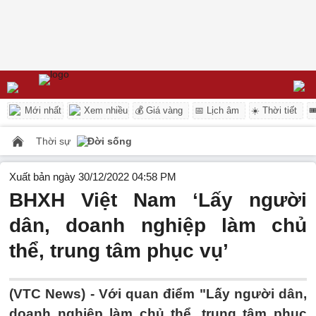
Mới nhất
Xem nhiều
💰 Giá vàng
📅 Lịch âm
☀️ Thời tiết

Thời sự
Đời sống
Xuất bản ngày 30/12/2022 04:58 PM
BHXH Việt Nam ‘Lấy người
dân, doanh nghiệp làm chủ
thể, trung tâm phục vụ’
(VTC News) -
Với quan điểm "Lấy người dân,
doanh nghiệp làm chủ thể, trung tâm phục