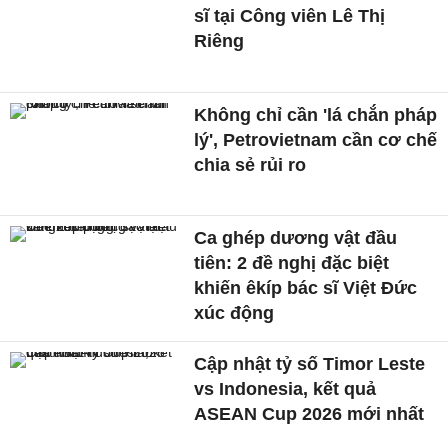
sĩ tại Công viên Lê Thị
Riêng
Không chỉ cần 'lá chắn pháp
lý', Petrovietnam cần cơ chế
chia sẻ rủi ro
Ca ghép dương vật đầu
tiên: 2 đề nghị đặc biệt
khiến êkíp bác sĩ Việt Đức
xúc động
Cập nhật tỷ số Timor Leste
vs Indonesia, kết quả
ASEAN Cup 2026 mới nhất