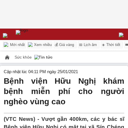
Mới nhất
Xem nhiều
💰 Giá vàng
📅 Lịch âm
☀️ Thời tiết

Sức khỏe
Tin tức
Cập nhật lúc 04:11 PM ngày 25/01/2021
Bệnh viện Hữu Nghị khám
bệnh miễn phí cho người
nghèo vùng cao
(VTC News) -
Vượt gần 400km, các y bác sĩ
Bệnh viện Hữu Nghị có mặt tại xã Sín Chéng