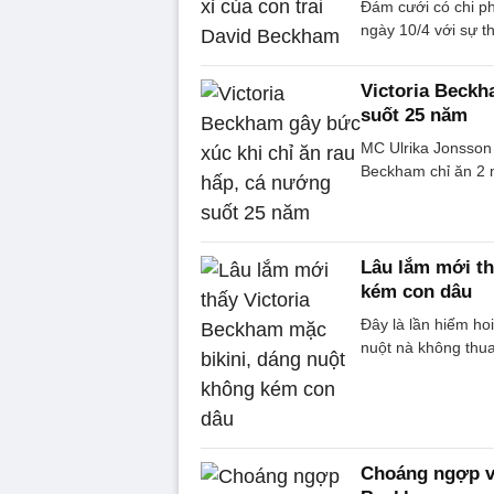
Đám cưới có chi ph
ngày 10/4 với sự t
Victoria Beckh
suốt 25 năm
MC Ulrika Jonsson 
Beckham chỉ ăn 2 
Lâu lắm mới th
kém con dâu
Đây là lần hiếm ho
nuột nà không thua
Choáng ngợp vớ