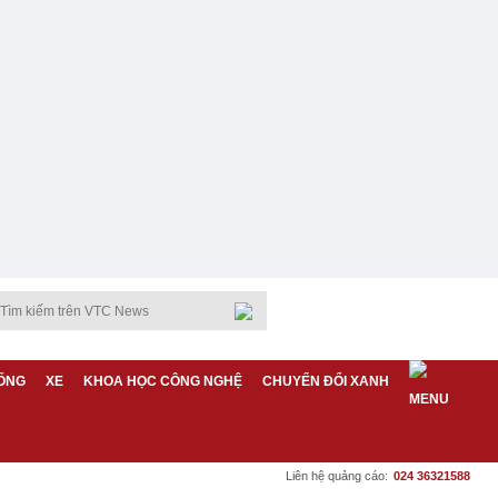
ỐNG
XE
KHOA HỌC CÔNG NGHỆ
CHUYỂN ĐỔI XANH
Liên hệ quảng cáo:
024 36321588