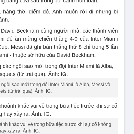
àng bằng cửa sau trong bối cảnh hỗn loạn.
 hàng thời điểm đó. Anh muốn rời đi nhưng bị
ảnh.
à David Beckham cùng người nhà, các thành viên
mi để ăn mừng chiến thắng 4-0 của Inter Miami
up. Messi đã ghi bàn thắng thứ 8 chỉ trong 5 lần
Miami - thuộc sở hữu của David Beckham.
ngôi sao mới trong đội Inter Miami là Alba, Messi và
ts (từ trái qua). Ảnh: IG.
nh khắc vui vẻ trong bữa tiệc trước khi sự cố không
hay xảy ra. Ảnh: IG.