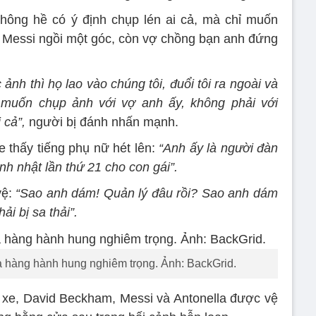
hông hề có ý định chụp lén ai cả, mà chỉ muốn
, Messi ngồi một góc, còn vợ chồng bạn anh đứng
nh thì họ lao vào chúng tôi, đuổi tôi ra ngoài và
 muốn chụp ảnh với vợ anh ấy, không phải với
 cả”,
người bị đánh nhấn mạnh.
e thấy tiếng phụ nữ hét lên:
“Anh ấy là người đàn
nh nhật lần thứ 21 cho con gái”.
vệ:
“Sao anh dám! Quản lý đâu rồi? Sao anh dám
ải bị sa thải”.
 hàng hành hung nghiêm trọng. Ảnh: BackGrid.
ra xe, David Beckham, Messi và Antonella được vệ