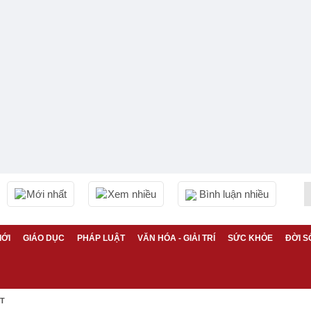
Mới nhất
Xem nhiều
Bình luận nhiều
IỚI
GIÁO DỤC
PHÁP LUẬT
VĂN HÓA - GIẢI TRÍ
SỨC KHỎE
ĐỜI S
ỆT