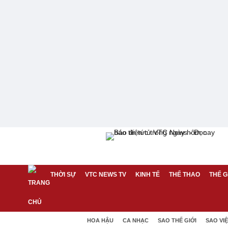
THỜI SỰ
VTC NEWS TV
KINH TẾ
THỂ THAO
THẾ G
HOA HẬU
CA NHẠC
SAO THẾ GIỚI
SAO VI