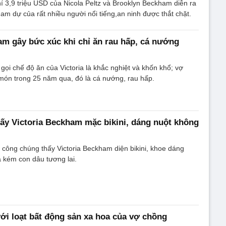
í 3,9 triệu USD của Nicola Peltz và Brooklyn Beckham diễn ra
ham dự của rất nhiều người nổi tiếng,an ninh được thắt chặt.
am gây bức xúc khi chỉ ăn rau hấp, cá nướng
gọi chế độ ăn của Victoria là khắc nghiệt và khốn khổ; vợ
món trong 25 năm qua, đó là cá nướng, rau hấp.
ấy Victoria Beckham mặc bikini, dáng nuột không
i công chúng thấy Victoria Beckham diện bikini, khoe dáng
 kém con dâu tương lai.
i loạt bất động sản xa hoa của vợ chồng