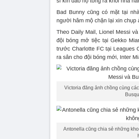
sĩ kín đáo hộ tống ra khỏi nhà h
Bad Bunny cũng có mặt tại nhà
người hâm mộ chặn lại xin chụp 
Theo Daily Mail, Lionel Messi v
đội bóng mở tiệc tại Gekko Mia
trước Charlotte FC tại Leagues C
ra sân cho đội bóng mới, Inter 
Victoria đăng ảnh chồng cùng các 
Busque
Antonella cũng chia sẻ những khoả