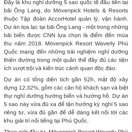
Đây là khu nghỉ dưỡng 5 sao quốc tế đầu tiên tại
bãi Ông Lang, do Mövenpick Hotels & Resorts
thuộc Tập đoàn AccorHotel quản lý, vận hành.
Dự án tọa lạc tại bãi Ông Lang - một trong những
bãi biển được CNN lựa chọn là điểm đến mùa
thu năm 2018. Mövenpick Resort Waverly Phú
Quốc mang đến những trải nghiệm nghỉ dưỡng
thiên đường trong một quần thể đầy đủ các tiện
ích vượt trội và kiến trúc cảnh quan độc đáo.
Dự án có tổng diện tích gần 52h, mật độ xây
dựng 12,32%, gồm các căn hộ khách sạn và biệt
thự nghỉ dưỡng hướng biển và hướng hồ. Dự án
5 sao này vừa đủ xa để tận hưởng kỳ nghỉ 5 sao
riêng tư, vừa đủ gần để dễ dàng kết nối tới các
khu giải trí nổi tiếng tại Phú Quốc.
Theo giới đầu tư, Mövenpick Resort Waverly Phú