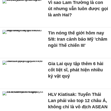
Vì sao Lam Trường là con
út nhưng vẫn luôn được gọi
là anh Hai?
Tin nóng thế giới hôm nay
5/8: Iran cảnh báo Mỹ 'châm
ngòi Thế chiến III'
Gia Lai quy tập thêm 6 hài
cốt liệt sĩ, phát hiện nhiều
kỷ vật quý
HLV Kiatisak: Tuyển Thái
Lan phải vào top 12 châu Á,
không chỉ là vô địch ASEAN