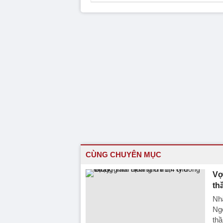
CÙNG CHUYÊN MỤC
Vợ
th
Nhằ
Ngọ
thầ