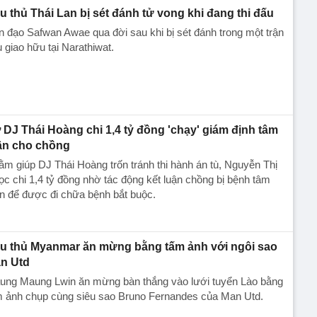
u thủ Thái Lan bị sét đánh tử vong khi đang thi đấu
n đạo Safwan Awae qua đời sau khi bị sét đánh trong một trận
 giao hữu tại Narathiwat.
 DJ Thái Hoàng chi 1,4 tỷ đồng 'chạy' giám định tâm
ần cho chồng
m giúp DJ Thái Hoàng trốn tránh thi hành án tù, Nguyễn Thị
c chi 1,4 tỷ đồng nhờ tác động kết luận chồng bị bệnh tâm
n để được đi chữa bệnh bắt buộc.
u thủ Myanmar ăn mừng bằng tấm ảnh với ngôi sao
n Utd
ung Maung Lwin ăn mừng bàn thắng vào lưới tuyển Lào bằng
m ảnh chụp cùng siêu sao Bruno Fernandes của Man Utd.