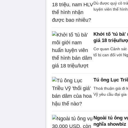
Dù được quý cô tr
luyện viên thể hình
Khởi tố 'tú bà
giá 18 triệu/lư
Cơ quan Cảnh sát đ
tố bị can đối với 
Tú ông Lục Tri
Thoả thuận giá đi 
Vỹ yêu cầu đại gia
Ngoài tú ông v
nghĩa showbiz