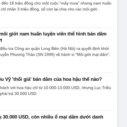
ả đến 18 triệu đồng cho một cuộc "mây mưa" nhưng nam huấn
 chỉ nhận 3 triệu đồng, số còn lại chia cho các môi giới.
' môi giới nam huấn luyện viên thể hình bán dâm
ợt
iều tra Công an quận Long Biên (Hà Nội) ra quyết định khởi
Nguyễn Phương Thảo (SN 1999) về hành vi "Môi giới mại dâm".
ều Vỹ 'thổi giá' bán dâm của hoa hậu thế nào?
khách với hoa hậu chỉ từ 10.000-13.000 USD, nhưng Lục Triều
 phải trả 30.000 USD.
ụ 30.000 USD, còn nhiều ổ mại dâm dưới danh