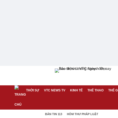
THỜI SỰ
VTC NEWS TV
KINH TẾ
THỂ THAO
THẾ G
BẢN TIN 113
HÒM THƯ PHÁP LUẬT