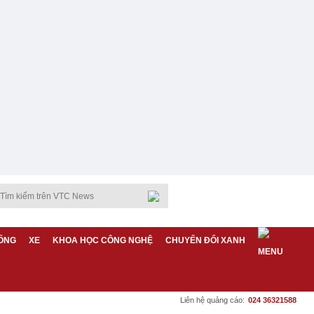
ỐNG
XE
KHOA HỌC CÔNG NGHỆ
CHUYỂN ĐỔI XANH
Liên hệ quảng cáo:
024 36321588