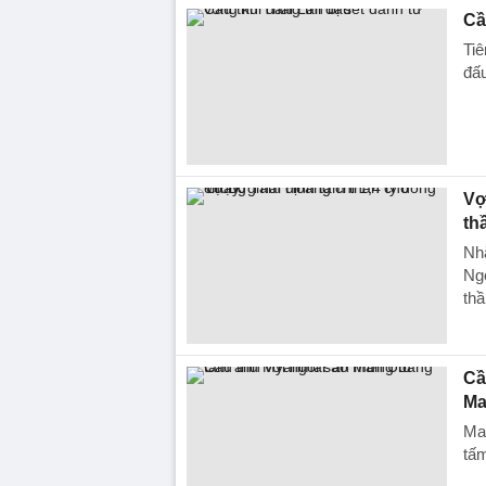
Cầ
Tiê
đấu
Vợ
th
Nhằ
Ngọ
thầ
Cầ
Ma
Ma
tấ