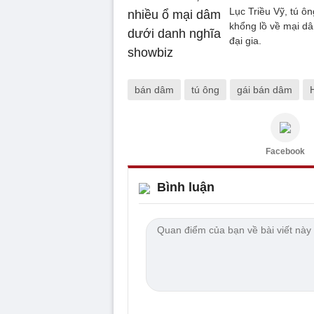
Lục Triều Vỹ, tú ô
khổng lồ về mại dâ
đại gia.
bán dâm
tú ông
gái bán dâm
Facebook
Bình luận