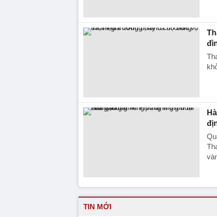
Th
đì
Tha
khở
Hà
đị
Quá
Th
vàn
TIN MỚI