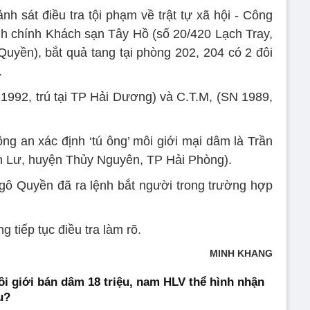
h sát điều tra tội phạm về trật tự xã hội - Công
h chính Khách sạn Tây Hồ (số 20/420 Lạch Tray,
yền), bắt quả tang tại phòng 202, 204 có 2 đôi
.
1992, trú tại TP Hải Dương) và C.T.M, (SN 1989,
ông an xác định ‘tú ông’ môi giới mại dâm là Trần
An Lư, huyện Thủy Nguyên, TP Hải Phòng).
 Quyền đã ra lệnh bắt người trong trường hợp
.
 tiếp tục điều tra làm rõ.
MINH KHANG
ôi giới bán dâm 18 triệu, nam HLV thể hình nhận
u?