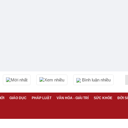
Mới nhất
Xem nhiều
Bình luận nhiều
IỚI
GIÁO DỤC
PHÁP LUẬT
VĂN HÓA - GIẢI TRÍ
SỨC KHỎE
ĐỜI S