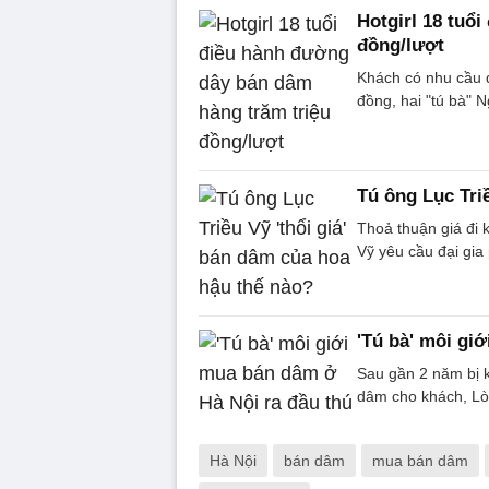
Hotgirl 18 tuổ
đồng/lượt
Khách có nhu cầu đi
đồng, hai "tú bà" 
Tú ông Lục Tri
Thoả thuận giá đi 
Vỹ yêu cầu đại gia
'Tú bà' môi gi
Sau gần 2 năm bị khở
dâm cho khách, Lo
Hà Nội
bán dâm
mua bán dâm