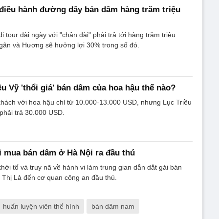
i điều hành đường dây bán dâm hàng trăm triệu
 tour dài ngày với "chân dài" phải trả tới hàng trăm triệu
Ngân và Hương sẽ hưởng lợi 30% trong số đó.
ều Vỹ 'thổi giá' bán dâm của hoa hậu thế nào?
khách với hoa hậu chỉ từ 10.000-13.000 USD, nhưng Lục Triều
 phải trả 30.000 USD.
ới mua bán dâm ở Hà Nội ra đầu thú
i tố và truy nã về hành vi làm trung gian dẫn dắt gái bán
̀ Thị Lả đến cơ quan công an đầu thú.
huấn luyện viên thể hình
bán dâm nam