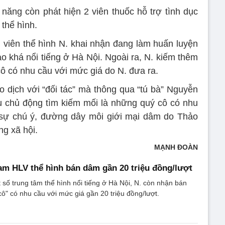
 năng còn phát hiện 2 viên thuốc hỗ trợ tình dục
 thể hình.
 viên thể hình N. khai nhận đang làm huấn luyện
ao khá nổi tiếng ở Hà Nội. Ngoài ra, N. kiếm thêm
ô có nhu cầu với mức giá do N. đưa ra.
ao dịch với “đối tác” mà thông qua “tú bà” Nguyễn
 chủ động tìm kiếm mối là những quý cô có nhu
 sự chú ý, đường dây môi giới mại dâm do Thảo
ng xã hội.
MẠNH ĐOÀN
am HLV thể hình bán dâm gần 20 triệu đồng/lượt
số trung tâm thể hình nổi tiếng ở Hà Nội, N. còn nhận bán
ô" có nhu cầu với mức giá gần 20 triệu đồng/lượt.