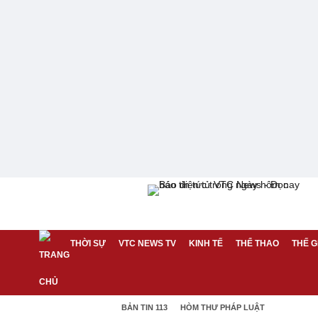
THỜI SỰ
VTC NEWS TV
KINH TẾ
THỂ THAO
THẾ G
BẢN TIN 113
HÒM THƯ PHÁP LUẬT