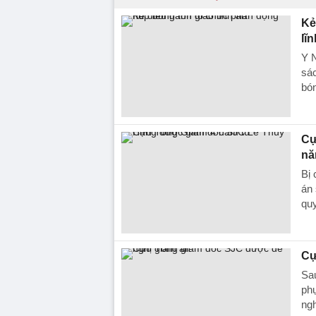
Ke
lĩ
Y N
sác
bón
Cự
nă
Bị 
án 
quy
Cự
Sa
phụ
ngh