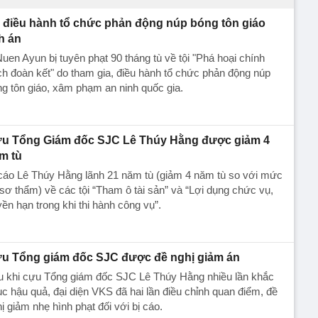
̉ điều hành tổ chức phản động núp bóng tôn giáo
nh án
uen Ayun bị tuyên phạt 90 tháng tù về tội "Phá hoại chính
h đoàn kết" do tham gia, điều hành tổ chức phản động núp
g tôn giáo, xâm phạm an ninh quốc gia.
u Tổng Giám đốc SJC Lê Thúy Hằng được giảm 4
m tù
cáo Lê Thúy Hằng lãnh 21 năm tù (giảm 4 năm tù so với mức
sơ thẩm) về các tội “Tham ô tài sản” và “Lợi dụng chức vụ,
ền hạn trong khi thi hành công vụ”.
u Tổng giám đốc SJC được đề nghị giảm án
u khi cựu Tổng giám đốc SJC Lê Thúy Hằng nhiều lần khắc
c hậu quả, đại diện VKS đã hai lần điều chỉnh quan điểm, đề
ị giảm nhẹ hình phạt đối với bị cáo.