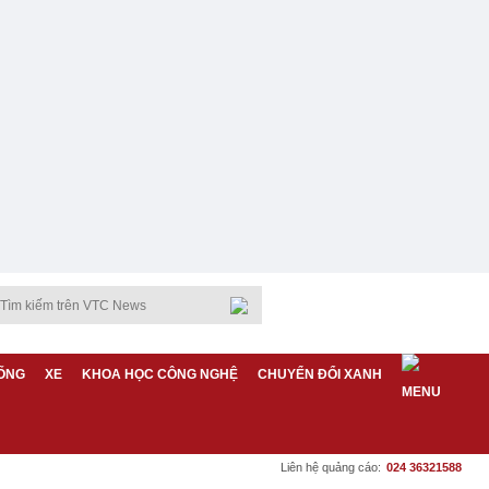
ỐNG
XE
KHOA HỌC CÔNG NGHỆ
CHUYỂN ĐỔI XANH
Liên hệ quảng cáo:
024 36321588