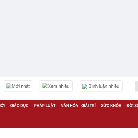
Mới nhất
Xem nhiều
Bình luận nhiều
IỚI
GIÁO DỤC
PHÁP LUẬT
VĂN HÓA - GIẢI TRÍ
SỨC KHỎE
ĐỜI S