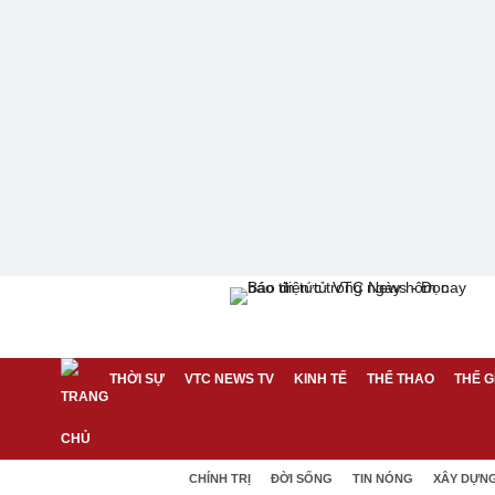
THỜI SỰ
VTC NEWS TV
KINH TẾ
THỂ THAO
THẾ G
CHÍNH TRỊ
ĐỜI SỐNG
TIN NÓNG
XÂY DỰN