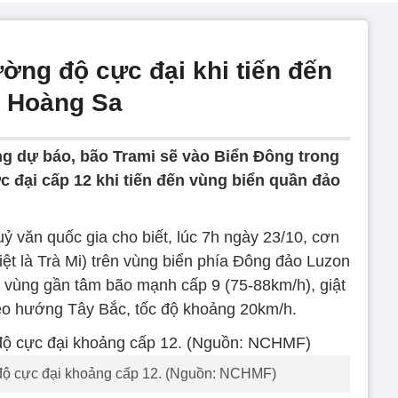
ờng độ cực đại khi tiến đến
o Hoàng Sa
g dự báo, bão Trami sẽ vào Biển Đông trong
c đại cấp 12 khi tiến đến vùng biển quần đảo
ỷ văn quốc gia cho biết, lúc 7h ngày 23/10, cơn
ệt là Trà Mi) trên vùng biển phía Đông đảo Luzon
t vùng gần tâm bão mạnh cấp 9 (75-88km/h), giật
eo hướng Tây Bắc, tốc độ khoảng 20km/h.
độ cực đại khoảng cấp 12. (Nguồn: NCHMF)