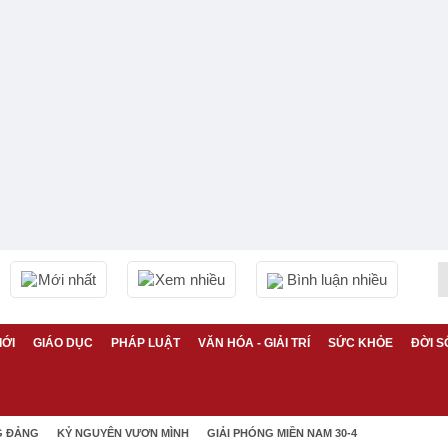
Mới nhất
Xem nhiều
Bình luận nhiều
IỚI
GIÁO DỤC
PHÁP LUẬT
VĂN HÓA - GIẢI TRÍ
SỨC KHỎE
ĐỜI S
G ĐẢNG
KỶ NGUYÊN VƯƠN MÌNH
GIẢI PHÓNG MIỀN NAM 30-4