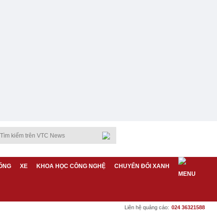
ỐNG
XE
KHOA HỌC CÔNG NGHỆ
CHUYỂN ĐỔI XANH
Liên hệ quảng cáo:
024 36321588