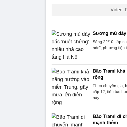
Video: D
Sương mù dày đ
Sáng 22/10, lớp s
nóc", phương tiện 
Bão Trami khả
rộng
Theo chuyên gia, 
cấp 12, tiếp tục h
này.
Bão Trami di ch
mạnh thêm