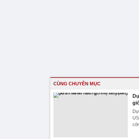
CÙNG CHUYÊN MỤC
Dự
gi
Dự 
US
côn