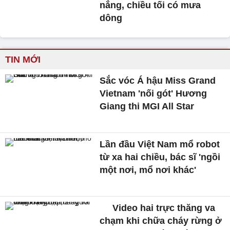
nắng, chiều tối có mưa
dông
TIN MỚI
Sắc vóc Á hậu Miss Grand
Vietnam 'nối gót' Hương
Giang thi MGI All Star
Lần đầu Việt Nam mổ robot
từ xa hai chiều, bác sĩ 'ngồi
một nơi, mổ nơi khác'
Video hai trực thăng va
chạm khi chữa cháy rừng ở