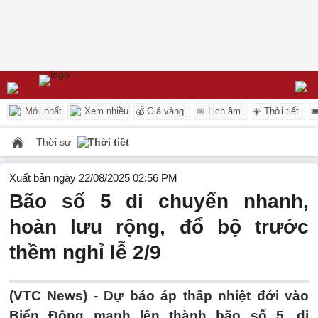
Mới nhất
Xem nhiều
💰 Giá vàng
📅 Lịch âm
☀️ Thời tiết

Thời sự
Thời tiết
Xuất bản ngày 22/08/2025 02:56 PM
Bão số 5 di chuyển nhanh,
hoàn lưu rộng, đổ bộ trước
thềm nghỉ lễ 2/9
(VTC News) -
Dự báo áp thấp nhiệt đới vào
Biển Đông mạnh lên thành bão số 5, di