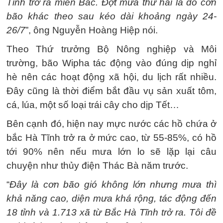
Tĩnh trở ra miền Bắc. Đợt mưa thứ hai là do cơn
bão khác theo sau kéo dài khoảng ngày 24-
26/7
”, ông Nguyễn Hoàng Hiệp nói.
Theo Thứ trưởng Bộ Nông nghiệp và Môi
trường, bão Wipha tác động vào đúng dịp nghỉ
hè nên các hoạt động xã hội, du lịch rất nhiều.
Đây cũng là thời điểm bắt đầu vụ sản xuất tôm,
cá, lúa, một số loại trái cây cho dịp Tết…
Bên cạnh đó, hiện nay mực nước các hồ chứa ở
bắc Hà Tĩnh trở ra ở mức cao, từ 55-85%, có hồ
tới 90% nên nếu mưa lớn lo sẽ lặp lại câu
chuyện như thủy điện Thác Bà năm trước.
“
Đây là cơn bão gió không lớn nhưng mưa thì
khả năng cao, diện mưa khá rộng, tác động đến
18 tỉnh và 1.713 xã từ Bắc Hà Tĩnh trở ra. Tôi đề