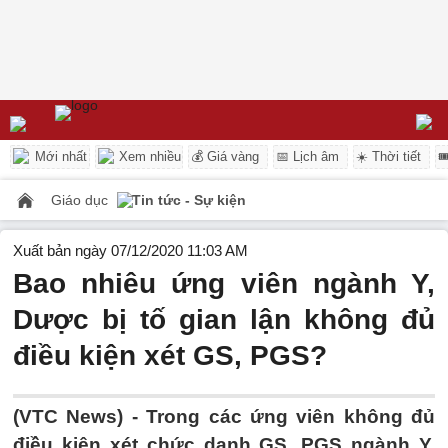
Mới nhất
Xem nhiều
💰 Giá vàng
📅 Lịch âm
☀️ Thời tiết

Giáo dục
Tin tức - Sự kiện
Xuất bản ngày 07/12/2020 11:03 AM
Bao nhiêu ứng viên ngành Y,
Dược bị tố gian lận không đủ
điều kiện xét GS, PGS?
(VTC News) -
Trong các ứng viên không đủ
điều kiện xét chức danh GS, PGS ngành Y,