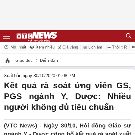
Mới nhất
Xem nhiều
💰 Giá vàng
📅 Lịch âm
☀️ Thời tiết

Giáo dục
Diễn đàn
Xuất bản ngày 30/10/2020 01:08 PM
Kết quả rà soát ứng viên GS,
PGS ngành Y, Dược: Nhiều
người không đủ tiêu chuẩn
(VTC News) -
Ngày 30/10, Hội đồng Giáo sư
ngành Y - Dược công bố kết quả rà soát xuất