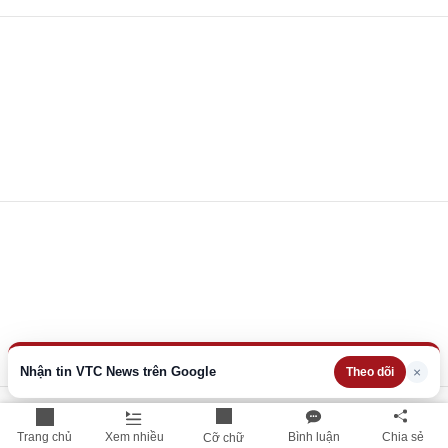
Nhận tin VTC News trên Google
×
Theo dõi
Trang chủ
Xem nhiều
Bình luận
Chia sẻ
Cỡ chữ