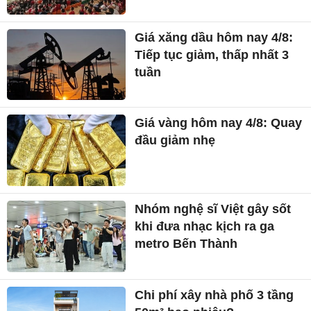
Giá xăng dầu hôm nay 4/8:
Tiếp tục giảm, thấp nhất 3
tuần
Giá vàng hôm nay 4/8: Quay
đầu giảm nhẹ
Nhóm nghệ sĩ Việt gây sốt
khi đưa nhạc kịch ra ga
metro Bến Thành
Chi phí xây nhà phố 3 tầng