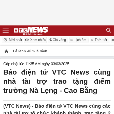
Mới nhất
Xem nhiều
💰 Giá vàng
📅 Lịch âm
☀️ Thời tiết

Lá lành đùm lá rách
Cập nhật lúc 11:35 AM ngày 03/03/2025
Báo điện tử VTC News cùng
nhà tài trợ trao tặng điểm
trường Nà Lẹng - Cao Bằng
(VTC News) -
Báo điện tử VTC News cùng các
nhà tài trợ tổ chức khánh thành, trao tặng 2