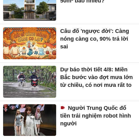
50m² bao nhiêu?
Câu đố 'ngược đời': Càng
nóng càng co, 90% trả lời
sai
Dự báo thời tiết 4/8: Miền
Bắc bước vào đợt mưa lớn
từ chiều, có nơi mưa rất to
Người Trung Quốc đổ
tiền trải nghiệm robot hình
người