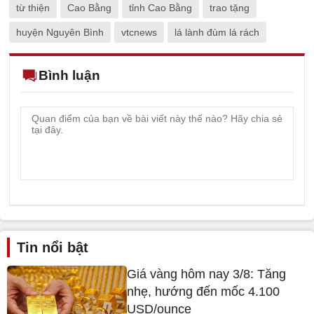
từ thiện
Cao Bằng
tỉnh Cao Bằng
trao tặng
huyện Nguyên Bình
vtcnews
lá lành đùm lá rách
Bình luận
Tin nổi bật
Giá vàng hôm nay 3/8: Tăng
nhẹ, hướng đến mốc 4.100
USD/ounce