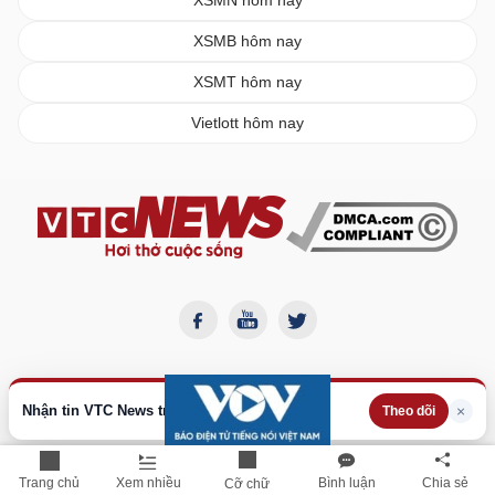
XSMN hôm nay
XSMB hôm nay
XSMT hôm nay
Vietlott hôm nay
Nhận tin VTC News trên Google
×
Theo dõi
BÁO ĐIỆN TỬ VTC NEWS
Trang chủ
Xem nhiều
Bình luận
Chia sẻ
Cỡ chữ