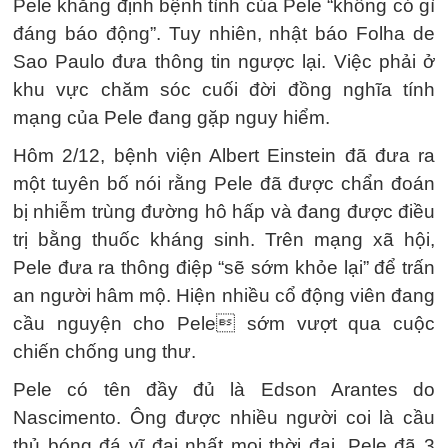
Pele khẳng định bệnh tình của Pele “không có gì
đáng báo động”. Tuy nhiên, nhật báo Folha de
Sao Paulo đưa thông tin ngược lại. Việc phải ở
khu vực chăm sóc cuối đời đồng nghĩa tính
mạng của Pele đang gặp nguy hiểm.
Hôm 2/12, bệnh viện Albert Einstein đã đưa ra
một tuyên bố nói rằng Pele đã được chẩn đoán
bị nhiễm trùng đường hô hấp và đang được điều
trị bằng thuốc kháng sinh. Trên mạng xã hội,
Pele đưa ra thông điệp “sẽ sớm khỏe lại” để trấn
an người hâm mộ. Hiện nhiều cổ động viên đang
cầu nguyện cho Pele sớm vượt qua cuộc
chiến chống ung thư.
Pele có tên đầy đủ là Edson Arantes do
Nascimento. Ông được nhiều người coi là cầu
thủ bóng đá vĩ đại nhất mọi thời đại. Pele đã 3