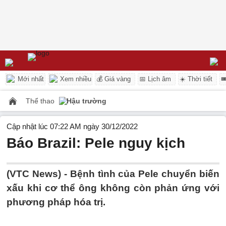
Mới nhất
Xem nhiều
💰 Giá vàng
📅 Lịch âm
☀️ Thời tiết

Thể thao
Hậu trường
Cập nhật lúc 07:22 AM ngày 30/12/2022
Báo Brazil: Pele nguy kịch
(VTC News) -
Bệnh tình của Pele chuyển biến
xấu khi cơ thể ông không còn phản ứng với
phương pháp hóa trị.