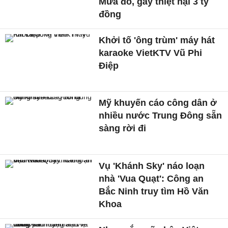
Mưa đỏ, gây thiệt hại 3 tỷ
đồng
Khởi tố 'ông trùm' máy hát
karaoke VietKTV Vũ Phi
Điệp
Mỹ khuyến cáo công dân ở
nhiều nước Trung Đông sẵn
sàng rời đi
Vụ 'Khánh Sky' náo loạn
nhà 'Vua Quạt': Công an
Bắc Ninh truy tìm Hồ Văn
Khoa