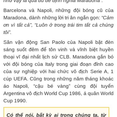
như vậy là quá đủ để định nghĩa Maradona”.
Barcelona và Napoli, những đội bóng cũ của
Maradona, dành những lời tri ân ngắn gọn:
“Cảm
ơn vì tất cả”, “Luôn ở trong trái tim tất cả chúng
tôi”.
Sân vận động San Paolo của Napoli bật đèn
sáng suốt đêm để tôn vinh và vĩnh biệt huyền
thoại vĩ đại nhất lịch sử CLB. Maradona gắn bó
với đội bóng của Italy trong giai đoạn đỉnh cao
của sự nghiệp với hai chức vô địch Serie A, 1
cúp UEFA. Cũng trong những năm tháng khoác
áo Napoli, “cậu bé vàng” cùng đội tuyển
Argentina vô địch World Cup 1986, á quân World
Cup 1990.
Có thể nói, bất kỳ ai trong chúng ta, từ