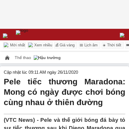
Mới nhất
Xem nhiều
💰 Giá vàng
📅 Lịch âm
☀️ Thời tiết

Thể thao
Hậu trường
Cập nhật lúc 09:11 AM ngày 26/11/2020
Pele tiếc thương Maradona:
Mong có ngày được chơi bóng
cùng nhau ở thiên đường
(VTC News) -
Pele và thế giới bóng đá bày tỏ
sự tiếc thương sau khi Diego Maradona qua