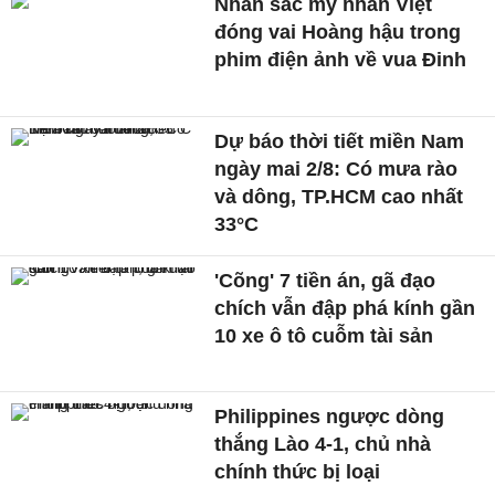
Nhan sắc mỹ nhân Việt
đóng vai Hoàng hậu trong
phim điện ảnh về vua Đinh
Dự báo thời tiết miền Nam
ngày mai 2/8: Có mưa rào
và dông, TP.HCM cao nhất
33°C
'Cõng' 7 tiền án, gã đạo
chích vẫn đập phá kính gần
10 xe ô tô cuỗm tài sản
Philippines ngược dòng
thắng Lào 4-1, chủ nhà
chính thức bị loại