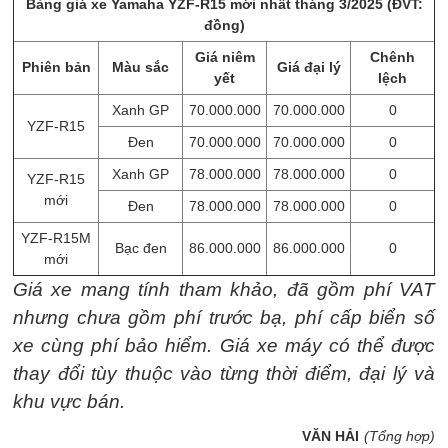
Bảng giá xe Yamaha YZF-R15 mới nhất tháng 3/2025 (ĐVT:
đồng)
Giá niêm
Chênh
Phiên bản
Màu sắc
Giá đại lý
yết
lệch
Xanh GP
70.000.000
70.000.000
0
YZF-R15
Đen
70.000.000
70.000.000
0
Xanh GP
78.000.000
78.000.000
0
YZF-R15
mới
Đen
78.000.000
78.000.000
0
YZF-R15M
Bạc đen
86.000.000
86.000.000
0
mới
Giá xe mang tính tham khảo, đã gồm phí VAT
nhưng chưa gồm phí trước bạ, phí cấp biển số
xe cùng phí bảo hiểm. Giá xe máy có thể được
thay đổi tùy thuộc vào từng thời điểm, đại lý và
khu vực bán.
VĂN HẢI
(Tổng hợp)