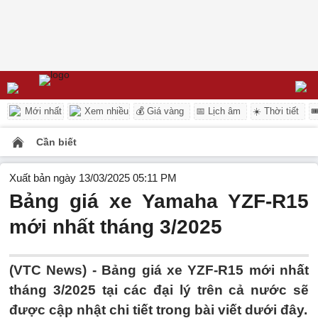
Mới nhất
Xem nhiều
💰 Giá vàng
📅 Lịch âm
☀️ Thời tiết

Cần biết
Xuất bản ngày 13/03/2025 05:11 PM
Bảng giá xe Yamaha YZF-R15
mới nhất tháng 3/2025
(VTC News) - Bảng giá xe YZF-R15 mới nhất
tháng 3/2025 tại các đại lý trên cả nước sẽ
được cập nhật chi tiết trong bài viết dưới đây.