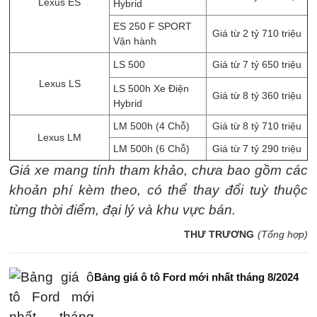
Lexus ES
Hybrid
ES 250 F SPORT
Giá từ 2 tỷ 710 triệu
Vận hành
LS 500
Giá từ 7 tỷ 650 triệu
Lexus LS
LS 500h Xe Điện
Giá từ 8 tỷ 360 triệu
Hybrid
LM 500h (4 Chỗ)
Giá từ 8 tỷ 710 triệu
Lexus LM
LM 500h (6 Chỗ)
Giá từ 7 tỷ 290 triệu
Giá xe mang tính tham khảo, chưa bao gồm các
khoản phí kèm theo, có thể thay đổi tuỳ thuộc
từng thời điểm, đại lý và khu vực bán.
THƯ TRƯƠNG
(Tổng hợp)
Bảng giá ô tô Ford mới nhất tháng 8/2024