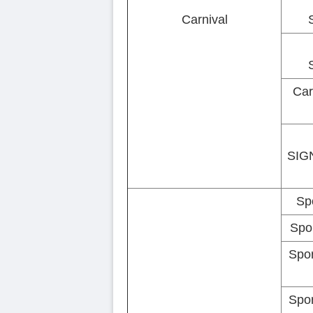
Carnival
Car
SIG
Sp
Spo
Spor
Spor