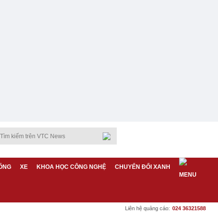
ỐNG
XE
KHOA HỌC CÔNG NGHỆ
CHUYỂN ĐỔI XANH
Liên hệ quảng cáo:
024 36321588