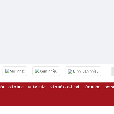
Mới nhất
Xem nhiều
Bình luận nhiều
IỚI
GIÁO DỤC
PHÁP LUẬT
VĂN HÓA - GIẢI TRÍ
SỨC KHỎE
ĐỜI S