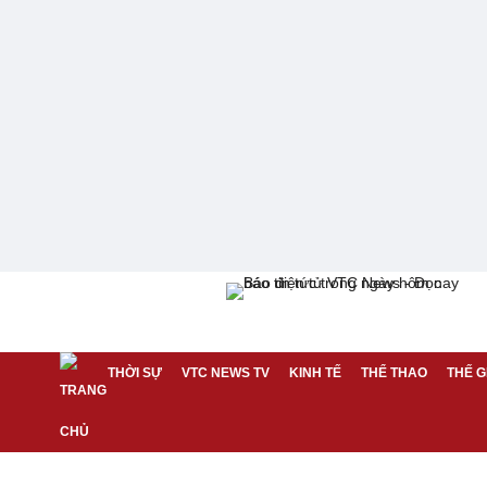
THỜI SỰ
VTC NEWS TV
KINH TẾ
THỂ THAO
THẾ G