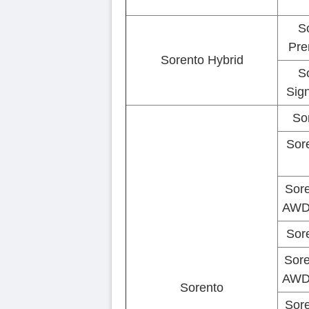
S
Pre
Sorento Hybrid
S
Sign
So
Sor
Sore
AWD 
Sor
Sore
AWD 
Sorento
Sore