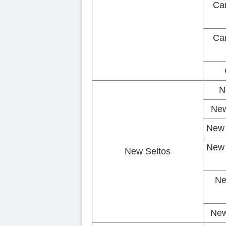
Car
Car
N
New
New 
New 
New Seltos
Ne
New