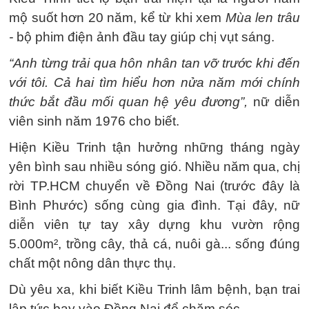
mộ suốt hơn 20 năm, kể từ khi xem
Mùa len trâu
-
bộ phim điện ảnh đầu tay giúp chị vụt sáng.
“Anh từng trải qua hôn nhân tan vỡ trước khi đến
với tôi. Cả hai tìm hiểu hơn nửa năm mới chính
thức bắt đầu mối quan hệ yêu đương”,
nữ diễn
viên sinh năm 1976 cho biết.
Hiện Kiều Trinh tận hưởng những tháng ngày
yên bình sau nhiều sóng gió. Nhiều năm qua, chị
rời TP.HCM chuyển về Đồng Nai (trước đây là
Bình Phước) sống cùng gia đình. Tại đây, nữ
diễn viên tự tay xây dựng khu vườn rộng
5.000m², trồng cây, thả cá, nuôi gà... sống đúng
chất một nông dân thực thụ.
Dù yêu xa, khi biết Kiều Trinh lâm bệnh, bạn trai
lập tức bay vào Đồng Nai để chăm sóc.