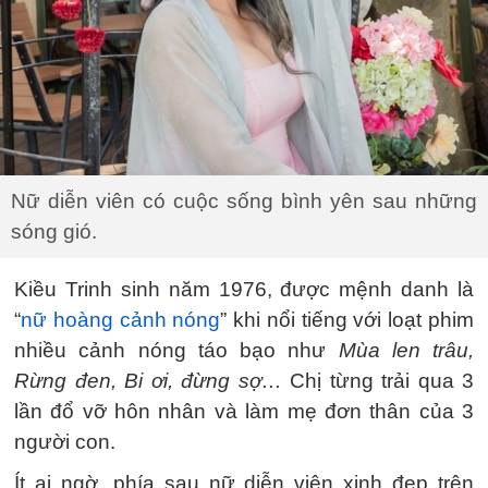
Nữ diễn viên có cuộc sống bình yên sau những
sóng gió.
Kiều Trinh sinh năm 1976, được mệnh danh là
“
nữ hoàng cảnh nóng
” khi nổi tiếng với loạt phim
nhiều cảnh nóng táo bạo như
Mùa len trâu,
Rừng đen, Bi ơi, đừng sợ…
Chị từng trải qua 3
lần đổ vỡ hôn nhân và làm mẹ đơn thân của 3
người con.
Ít ai ngờ, phía sau nữ diễn viên xinh đẹp trên