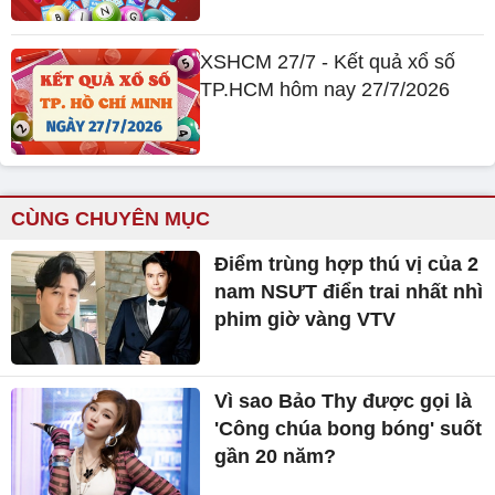
XSHCM 27/7 - Kết quả xổ số
TP.HCM hôm nay 27/7/2026
CÙNG CHUYÊN MỤC
Điểm trùng hợp thú vị của 2
nam NSƯT điển trai nhất nhì
phim giờ vàng VTV
Vì sao Bảo Thy được gọi là
'Công chúa bong bóng' suốt
gần 20 năm?