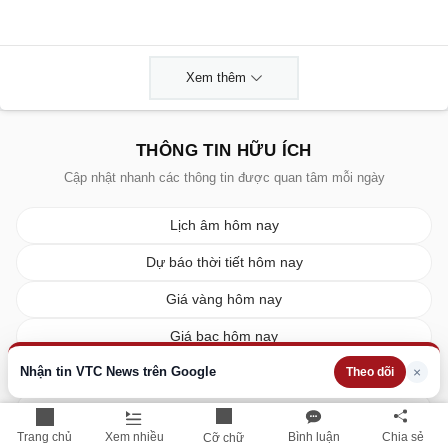
Xem thêm
THÔNG TIN HỮU ÍCH
Cập nhật nhanh các thông tin được quan tâm mỗi ngày
Lịch âm hôm nay
Dự báo thời tiết hôm nay
Giá vàng hôm nay
Giá bạc hôm nay
Nhận tin VTC News trên Google
×
Theo dõi
Tỷ giá ngoại tệ
Giá xe ô tô
Trang chủ
Xem nhiều
Bình luận
Chia sẻ
Cỡ chữ
Giá xe máy