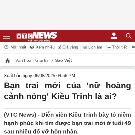
Mới nhất
Xem nhiều
💰 Giá vàng
📅 Lịch âm
☀️ Thời tiết

Văn hóa - Giải trí
Sao Việt
Xuất bản ngày 06/08/2025 04:56 PM
Bạn trai mới của 'nữ hoàng
cảnh nóng' Kiều Trinh là ai?
(VTC News) -
Diễn viên Kiều Trinh bày tỏ niềm
hạnh phúc khi tìm được bạn trai mới ở tuổi 49
sau nhiều đổ vỡ hôn nhân.