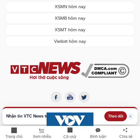
XSMN hôm nay
XSMB hôm nay
XSMT hôm nay
Vietlott hôm nay
Nhận tin VTC News trên Google
×
Theo dõi
Trang chủ
Xem nhiều
Bình luận
Chia sẻ
Cỡ chữ
BÁO ĐIỆN TỬ VTC NEWS