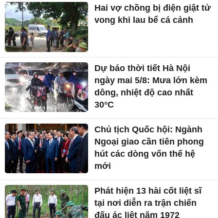
Hai vợ chồng bị điện giật tử
vong khi lau bể cá cảnh
Dự báo thời tiết Hà Nội
ngày mai 5/8: Mưa lớn kèm
dông, nhiệt độ cao nhất
30°C
Chủ tịch Quốc hội: Ngành
Ngoại giao cần tiên phong
hút các dòng vốn thế hệ
mới
Phát hiện 13 hài cốt liệt sĩ
tại nơi diễn ra trận chiến
đấu ác liệt năm 1972