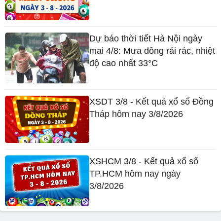
Dự báo thời tiết Hà Nội ngày
mai 4/8: Mưa dông rải rác, nhiệt
độ cao nhất 33°C
XSDT 3/8 - Kết quả xổ số Đồng
Tháp hôm nay 3/8/2026
XSHCM 3/8 - Kết quả xổ số
TP.HCM hôm nay ngày
3/8/2026