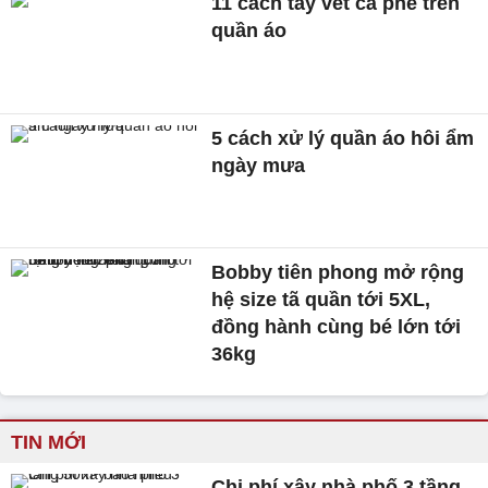
11 cách tẩy vết cà phê trên
quần áo
5 cách xử lý quần áo hôi ẩm
ngày mưa
Bobby tiên phong mở rộng
hệ size tã quần tới 5XL,
đồng hành cùng bé lớn tới
36kg
TIN MỚI
Chi phí xây nhà phố 3 tầng