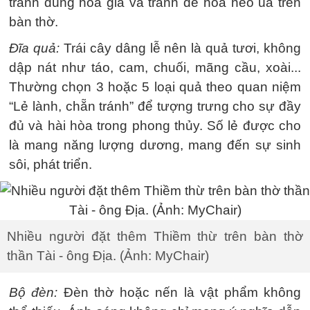
tránh dùng hoa giả và tránh để hoa héo úa trên
bàn thờ.
Đĩa quả:
Trái cây dâng lễ nên là quả tươi, không
dập nát như táo, cam, chuối, mãng cầu, xoài...
Thường chọn 3 hoặc 5 loại quả theo quan niệm
“Lẻ lành, chẵn tránh” để tượng trưng cho sự đầy
đủ và hài hòa trong phong thủy. Số lẻ được cho
là mang năng lượng dương, mang đến sự sinh
sôi, phát triển.
Nhiều người đặt thêm Thiềm thừ trên bàn thờ
thần Tài - ông Địa. (Ảnh: MyChair)
Bộ đèn:
Đèn thờ hoặc nến là vật phẩm không