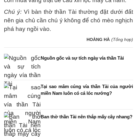
còn mua vàng thật để cầu xin lộc may cả năm.
Chú ý:
Vì bàn thờ thần Tài thường đặt dưới đất
nên gia chủ cần chú ý không để chó mèo nghịch
phá hay ngồi vào.
HOÀNG HÀ
(Tổng hợp)
Nguồn gốc và sự tích ngày vía thần Tài
Tại sao mâm cúng vía thần Tài của người
miền Nam luôn có cá lóc nướng?
Ban thờ thần Tài nên thắp mấy cây nhang?