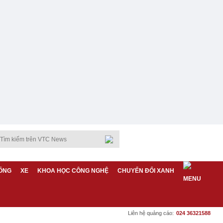
ỐNG
XE
KHOA HỌC CÔNG NGHỆ
CHUYỂN ĐỔI XANH
Liên hệ quảng cáo:
024 36321588