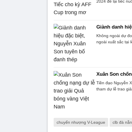
2024 để lại tiếc n
Giành danh hiệ
Không ngoài dự đo
ngoài xuất sắc tại
Xuân Son chống
Tiền đạo Nguyễn X
tham dự lễ trao g
chuyển nhượng V-League
clb đà nẵ