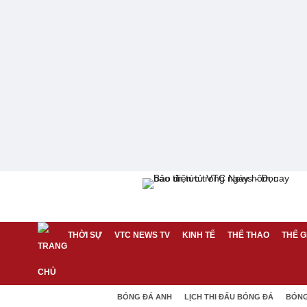
THỜI SỰ
VTC NEWS TV
KINH TẾ
THỂ THAO
THẾ G
BÓNG ĐÁ ANH
LỊCH THI ĐẤU BÓNG ĐÁ
BÓNG