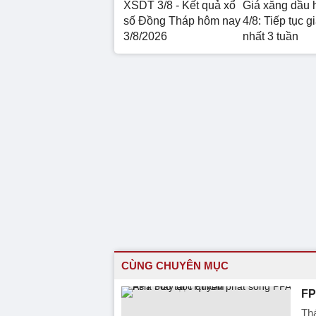
XSDT 3/8 - Kết quả xổ
Giá xăng dầu 
số Đồng Tháp hôm nay
4/8: Tiếp tục g
3/8/2026
nhất 3 tuần
CÙNG CHUYÊN MỤC
FP
Thá