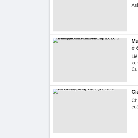
As
Mu
ở 
Liê
xe
Cu
Gi
Chi
cu