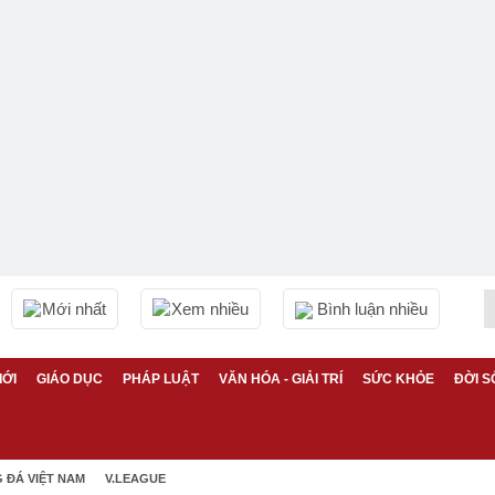
Mới nhất
Xem nhiều
Bình luận nhiều
IỚI
GIÁO DỤC
PHÁP LUẬT
VĂN HÓA - GIẢI TRÍ
SỨC KHỎE
ĐỜI S
 ĐÁ VIỆT NAM
V.LEAGUE