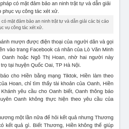
có mặt đảm bảo an ninh trật tự và dẫn giải các bị cáo
c vụ công tác xét xử.
ánh mượn được điện thoại của người dân và gọi
n vào trang Facebook cá nhân của Lò Văn Minh
m Oanh hoặc Ngô Thị Hoan, nhờ hai người này
rọ tại huyện Quốc Oai, TP Hà Nội.
 báo cho Hiền bằng mạng Tiktok, Hiền làm theo
của Hoan, chỉ tìm thấy tài khoản của Oanh, Hiền
hư Khánh yêu cầu cho Oanh biết, Oanh thông báo
huyên Oanh không thực hiện theo yêu cầu của
Thương một lần nữa để hỏi kết quả nhưng Thương
ó kết quả gì. Biết Thương, Hiền không thể giúp