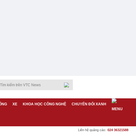
ỐNG
XE
KHOA HỌC CÔNG NGHỆ
CHUYỂN ĐỔI XANH
Liên hệ quảng cáo:
024 36321588