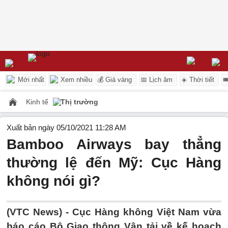
Mới nhất
Xem nhiều
💰 Giá vàng
📅 Lịch âm
☀️ Thời tiết

Kinh tế
Thị trường
Xuất bản ngày 05/10/2021 11:28 AM
Bamboo Airways bay thẳng
thường lệ đến Mỹ: Cục Hàng
không nói gì?
(VTC News) -
Cục Hàng không Việt Nam vừa
báo cáo Bộ Giao thông Vận tải về kế hoạch