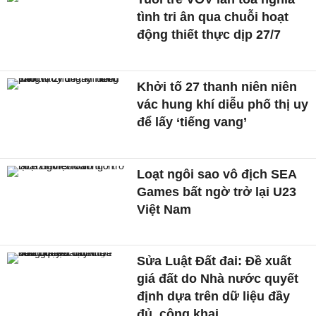
tình tri ân qua chuỗi hoạt
động thiết thực dịp 27/7
Khởi tố 27 thanh niên niên
vác hung khí diễu phố thị uy
để lấy ‘tiếng vang’
Loạt ngôi sao vô địch SEA
Games bất ngờ trở lại U23
Việt Nam
Sửa Luật Đất đai: Đề xuất
giá đất do Nhà nước quyết
định dựa trên dữ liệu đầy
đủ, công khai