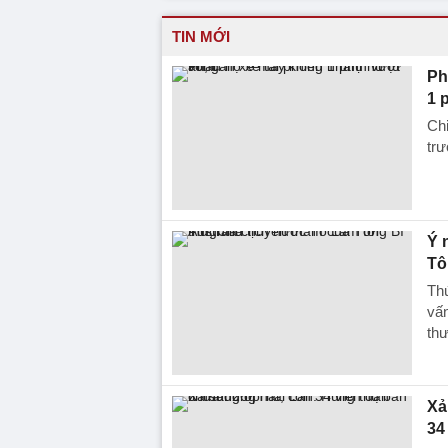
TIN MỚI
Ph
1 
Chi
trư
Ý 
Tô
Th
vấn
thư
Xả
34