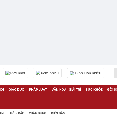
Mới nhất
Xem nhiều
Bình luận nhiều
IỚI
GIÁO DỤC
PHÁP LUẬT
VĂN HÓA - GIẢI TRÍ
SỨC KHỎE
ĐỜI S
 ANH
HỎI - ĐÁP
CHÂN DUNG
DIỄN ĐÀN