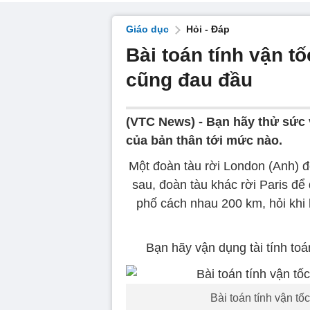
Giáo dục
Hỏi - Đáp
Bài toán tính vận tố
cũng đau đầu
(VTC News) -
Bạn hãy thử sức 
của bản thân tới mức nào.
Một đoàn tàu rời London (Anh) để
sau, đoàn tàu khác rời Paris để
phố cách nhau 200 km, hỏi khi
Bạn hãy vận dụng tài tính toá
Bài toán tính vận tố