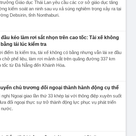
trưởng Giáo dục Thái Lan yêu cầu các cơ sở giáo dục tăng
ng kiểm soát an ninh sau vụ xả súng nghiêm trọng xảy ra tại
ờng Debsirin, tỉnh Nonthaburi.
 đầu kéo làm rơi sắt nhọn trên cao tốc: Tài xế không
 bằng lái lúc kiểm tra
i điểm bị kiểm tra, tài xế không có bằng nhưng vẫn lái xe đầu
 chở phế liệu, làm rơi mảnh sắt trên quãng đường 337 km
o tốc từ Đà Nẵng đến Khánh Hòa.
uyển chủ trương đối ngoại thành hành động cụ thể
 nghị Ngoại giao lần thứ 33 khép lại với thông điệp xuyên suốt
đưa đối ngoại thực sự trở thành động lực phục vụ phát triển
t nước.