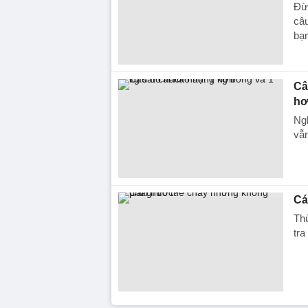
Đừn
câu
bạn
Câ
hơ
Ngh
vẫn
Cá
Thử
tra