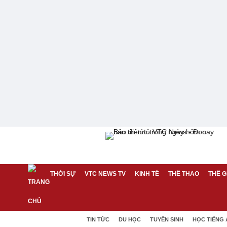
THỜI SỰ
VTC NEWS TV
KINH TẾ
THỂ THAO
THẾ G
TIN TỨC
DU HỌC
TUYỂN SINH
HỌC TIẾNG