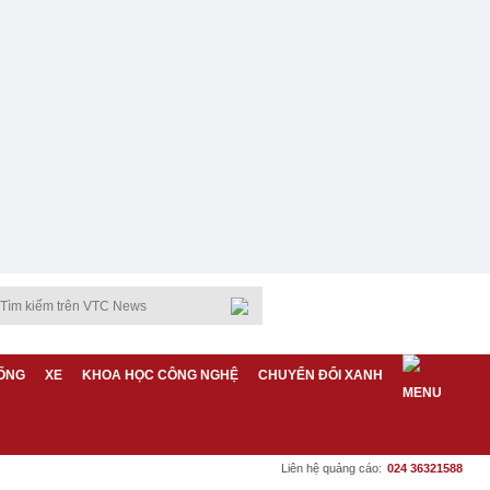
ỐNG
XE
KHOA HỌC CÔNG NGHỆ
CHUYỂN ĐỔI XANH
Liên hệ quảng cáo:
024 36321588