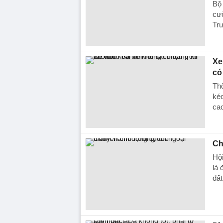
Bộ 
cườ
Trư
Xe
có
Thờ
kéo
ca
Ch
Hội
là 
đấ