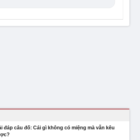
ải đáp câu đố: Cái gì không có miệng mà vẫn kêu
ợc?