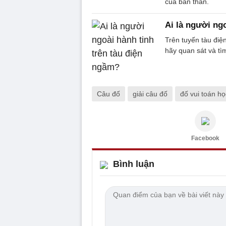
của bản thân.
Ai là người ng
Trên tuyến tàu điệ
hãy quan sát và tìm
Câu đố
giải câu đố
đố vui toán họ
Facebook
Bình luận