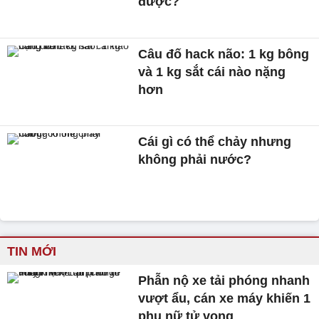
được?
Câu đố hack não: 1 kg bông
và 1 kg sắt cái nào nặng
hơn
Cái gì có thể chảy nhưng
không phải nước?
TIN MỚI
Phẫn nộ xe tải phóng nhanh
vượt ẩu, cán xe máy khiến 1
phụ nữ tử vong