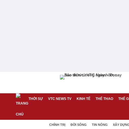
THỜI SỰ
VTC NEWS TV
KINH TẾ
THỂ THAO
THẾ G
CHÍNH TRỊ
ĐỜI SỐNG
TIN NÓNG
XÂY DỰN