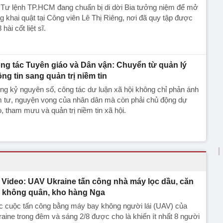
 Tư lệnh TP.HCM đang chuẩn bị di dời Bia tưởng niệm để mở
g khai quật tại Công viên Lê Thị Riêng, nơi đã quy tập được
 hài cốt liệt sĩ.
ng tác Tuyên giáo và Dân vận: Chuyển từ quản lý
ông tin sang quản trị niềm tin
ng kỷ nguyên số, công tác dư luận xã hội không chỉ phản ánh
m tư, nguyện vọng của nhân dân mà còn phải chủ động dự
, tham mưu và quản trị niềm tin xã hội.
Video: UAV Ukraine tấn công nhà máy lọc dầu, căn
 không quân, kho hàng Nga
c cuộc tấn công bằng máy bay không người lái (UAV) của
aine trong đêm và sáng 2/8 được cho là khiến ít nhất 8 người