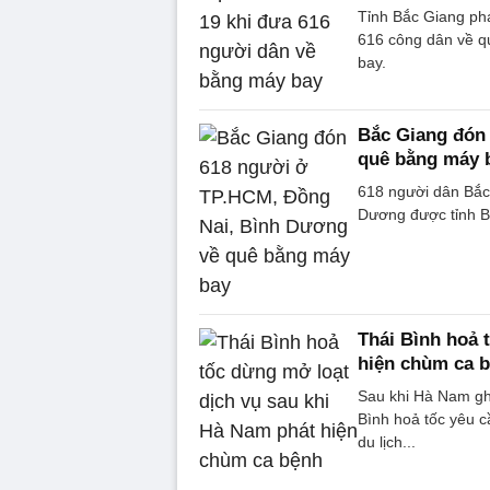
Tỉnh Bắc Giang phá
616 công dân về q
bay.
Bắc Giang đón
quê bằng máy 
618 người dân Bắc 
Dương được tỉnh B
Thái Bình hoả 
hiện chùm ca 
Sau khi Hà Nam gh
Bình hoả tốc yêu c
du lịch...