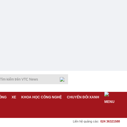
ỐNG
XE
KHOA HỌC CÔNG NGHỆ
CHUYỂN ĐỔI XANH
Liên hệ quảng cáo:
024 36321588