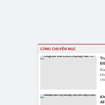
CÙNG CHUYÊN MỤC
Tr
Đồ
Đan
kho
chó
Kh
để 