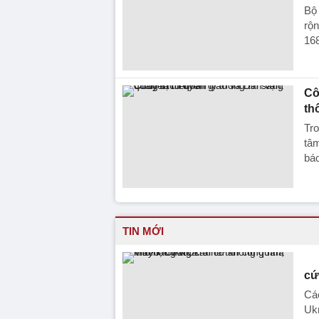
Bộ
rộn
168
Cô
th
Tro
tâ
báo
TIN MỚI
cứ
Cá
Ukr