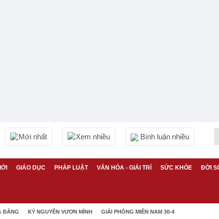
Mới nhất
Xem nhiều
Bình luận nhiều
IỚI
GIÁO DỤC
PHÁP LUẬT
VĂN HÓA - GIẢI TRÍ
SỨC KHỎE
ĐỜI S
G ĐẢNG
KỶ NGUYÊN VƯƠN MÌNH
GIẢI PHÓNG MIỀN NAM 30-4