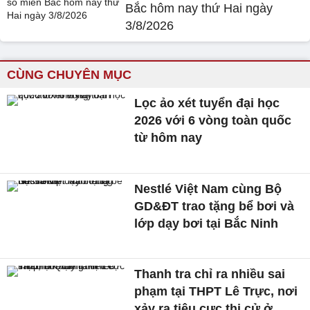
Bắc hôm nay thứ Hai ngày
3/8/2026
CÙNG CHUYÊN MỤC
Lọc ảo xét tuyển đại học
2026 với 6 vòng toàn quốc
từ hôm nay
Nestlé Việt Nam cùng Bộ
GD&ĐT trao tặng bể bơi và
lớp dạy bơi tại Bắc Ninh
Thanh tra chỉ ra nhiều sai
phạm tại THPT Lê Trực, nơi
xảy ra tiêu cực thi cử ở