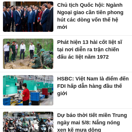
Chủ tịch Quốc hội: Ngành
Ngoại giao cần tiên phong
hút các dòng vốn thế hệ
mới
Phát hiện 13 hài cốt liệt sĩ
tại nơi diễn ra trận chiến
đấu ác liệt năm 1972
HSBC: Việt Nam là điểm đến
FDI hấp dẫn hàng đầu thế
giới
Dự báo thời tiết miền Trung
ngày mai 5/8: Nắng nóng
xen kẽ mưa dông