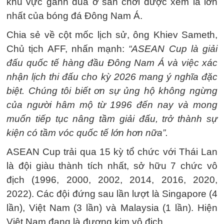
khu vực ganh đua ở sân chơi được xem là lớn
nhất của bóng đá Đông Nam Á.
Chia sẻ về cột mốc lịch sử, ông Khiev Sameth,
Chủ tịch AFF, nhấn mạnh:
“ASEAN Cup là giải
đấu quốc tế hàng đầu Đông Nam Á và việc xác
nhận lịch thi đấu cho kỳ 2026 mang ý nghĩa đặc
biệt. Chúng tôi biết ơn sự ủng hộ không ngừng
của người hâm mộ từ 1996 đến nay và mong
muốn tiếp tục nâng tầm giải đấu, trở thành sự
kiện có tầm vóc quốc tế lớn hơn nữa”.
ASEAN Cup trải qua 15 kỳ tổ chức với Thái Lan
là đội giàu thành tích nhất, sở hữu 7 chức vô
địch (1996, 2000, 2002, 2014, 2016, 2020,
2022). Các đội đứng sau lần lượt là Singapore (4
lần), Việt Nam (3 lần) và Malaysia (1 lần). Hiện
Việt Nam đang là đương kim vô địch.