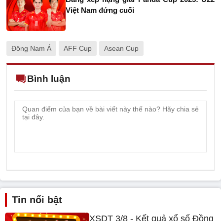
Việt Nam đứng cuối
Đông Nam Á
AFF Cup
Asean Cup
Bình luận
Tin nổi bật
XSDT 3/8 - Kết quả xổ số Đồng