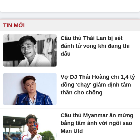
TIN MỚI
Cầu thủ Thái Lan bị sét
đánh tử vong khi đang thi
đấu
Vợ DJ Thái Hoàng chi 1,4 tỷ
đồng 'chạy' giám định tâm
thần cho chồng
Cầu thủ Myanmar ăn mừng
bằng tấm ảnh với ngôi sao
Man Utd