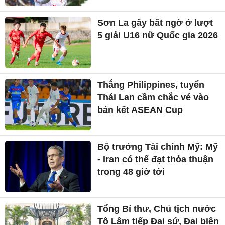
Sơn La gây bất ngờ ở lượt
5 giải U16 nữ Quốc gia 2026
Thắng Philippines, tuyển
Thái Lan cầm chắc vé vào
bán kết ASEAN Cup
Bộ trưởng Tài chính Mỹ: Mỹ
- Iran có thể đạt thỏa thuận
trong 48 giờ tới
Tổng Bí thư, Chủ tịch nước
Tô Lâm tiếp Đại sứ, Đại biện