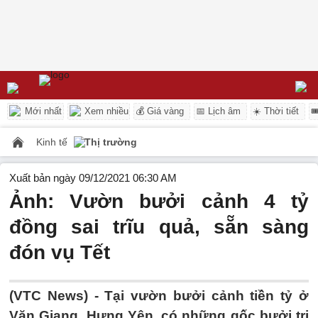
Mới nhất
Xem nhiều
💰 Giá vàng
📅 Lịch âm
☀️ Thời tiết

Kinh tế
Thị trường
Xuất bản ngày 09/12/2021 06:30 AM
Ảnh: Vườn bưởi cảnh 4 tỷ
đồng sai trĩu quả, sẵn sàng
đón vụ Tết
(VTC News) -
Tại vườn bưởi cảnh tiền tỷ ở
Văn Giang, Hưng Yên, có những gốc bưởi trị