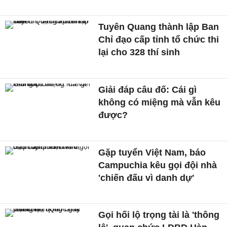
Tuyên Quang thành lập Ban
Chỉ đạo cấp tỉnh tổ chức thi
lại cho 328 thí sinh
Giải đáp câu đố: Cái gì
không có miệng mà vẫn kêu
được?
Gặp tuyển Việt Nam, báo
Campuchia kêu gọi đội nhà
'chiến đấu vì danh dự'
Gọi hối lộ trọng tài là 'thông