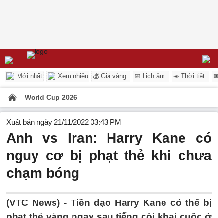
Mới nhất
Xem nhiều
💰 Giá vàng
📅 Lịch âm
☀️ Thời tiết

World Cup 2026
Xuất bản ngày 21/11/2022 03:43 PM
Anh vs Iran: Harry Kane có
nguy cơ bị phạt thẻ khi chưa
chạm bóng
(VTC News) -
Tiền đạo Harry Kane có thể bị
phạt thẻ vàng ngay sau tiếng còi khai cuộc ở