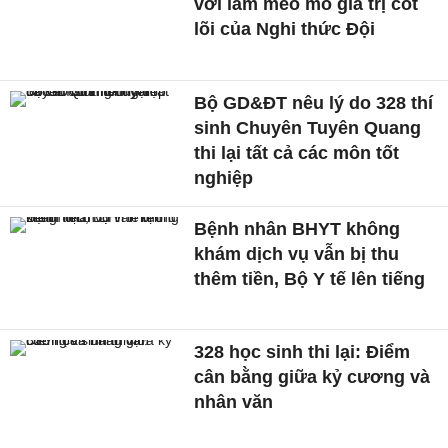
với làm méo mó giá trị cốt
lõi của Nghi thức Đội
Bộ GD&ĐT nêu lý do 328 thí
sinh Chuyên Tuyên Quang
thi lại tất cả các môn tốt
nghiệp
Bệnh nhân BHYT không
khám dịch vụ vẫn bị thu
thêm tiền, Bộ Y tế lên tiếng
328 học sinh thi lại: Điểm
cân bằng giữa kỷ cương và
nhân văn