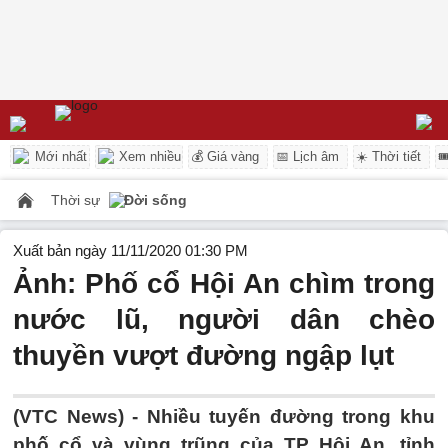
Mới nhất
Xem nhiều
💰 Giá vàng
📅 Lịch âm
☀️ Thời tiết

Thời sự
Đời sống
Xuất bản ngày 11/11/2020 01:30 PM
Ảnh: Phố cổ Hội An chìm trong
nước lũ, người dân chèo
thuyền vượt đường ngập lụt
(VTC News) -
Nhiều tuyến đường trong khu
phố cổ và vùng trũng của TP Hội An, tỉnh