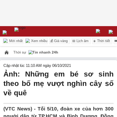
Mới nhất
Xem nhiều
💰 Giá vàng
📅 Lịch âm
☀️ Thời tiết

Thời sự
Tin nhanh 24h
Cập nhật lúc 11:10 AM ngày 06/10/2021
Ảnh: Những em bé sơ sinh
theo bố mẹ vượt nghìn cây số
về quê
(VTC News) -
Tối 5/10, đoàn xe của hơn 300
người dân từ TP.HCM và Bình Dương, Đồng