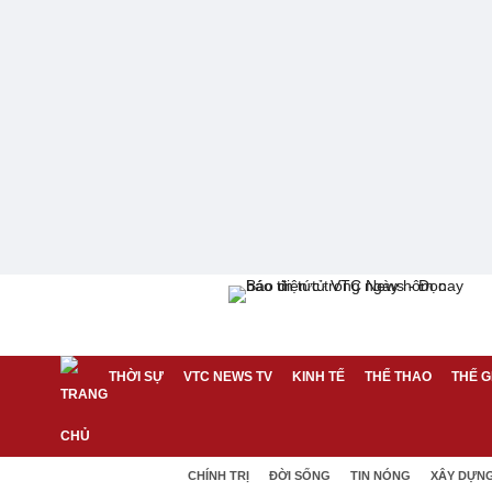
THỜI SỰ
VTC NEWS TV
KINH TẾ
THỂ THAO
THẾ G
CHÍNH TRỊ
ĐỜI SỐNG
TIN NÓNG
XÂY DỰN