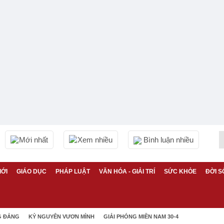
Mới nhất
Xem nhiều
Bình luận nhiều
IỚI
GIÁO DỤC
PHÁP LUẬT
VĂN HÓA - GIẢI TRÍ
SỨC KHỎE
ĐỜI S
G ĐẢNG
KỶ NGUYÊN VƯƠN MÌNH
GIẢI PHÓNG MIỀN NAM 30-4