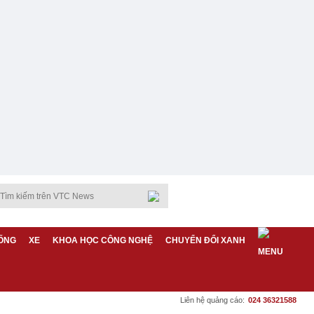
ỐNG
XE
KHOA HỌC CÔNG NGHỆ
CHUYỂN ĐỔI XANH
Liên hệ quảng cáo:
024 36321588