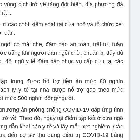
c vùng dịch trở về tăng đột biến, địa phương đã
nhận.
rì các chốt kiểm soát tại cửa ngõ và tổ chức xét
i dân.
 ngồi có mái che, đảm bảo an toàn, trật tự, tuân
ước uống khi người dân ngồi chờ, chuẩn bị đầy đủ
ng, đội ngũ y tế đảm bảo phục vụ cấp cứu tại các
 tập trung được hỗ trợ tiền ăn mức 80 nghìn
ách ly y tế tại nhà được hỗ trợ gạo theo mức
ới mức 500 nghìn đồng/người.
 phương án phòng chống COVID-19 đáp ứng tình
 trở về. Theo đó, ngay tại điểm tập kết ở cửa ngõ
ng dẫn khai báo y tế và lấy mẫu xét nghiệm. Các
a đến cơ sở thu dung điều trị COVID-19 bằng