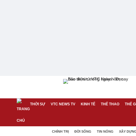
THỜI SỰ
VTC NEWS TV
KINH TẾ
THỂ THAO
THẾ G
CHÍNH TRỊ
ĐỜI SỐNG
TIN NÓNG
XÂY DỰN