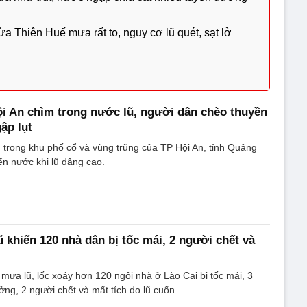
ừa Thiên Huế mưa rất to, nguy cơ lũ quét, sạt lở
i An chìm trong nước lũ, người dân chèo thuyền
ập lụt
trong khu phố cổ và vùng trũng của TP Hội An, tỉnh Quảng
n nước khi lũ dâng cao.
ũ khiến 120 nhà dân bị tốc mái, 2 người chết và
ưa lũ, lốc xoáy hơn 120 ngôi nhà ở Lào Cai bị tốc mái, 3
ng, 2 người chết và mất tích do lũ cuốn.