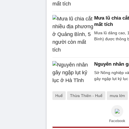
Mưa lũ chia cắ
mất tích
Mưa lũ dâng cao, 
Bình) được thông b
Nguyên nhân gâ
Sở Nông nghiệp và
gây ngập lụt kỷ lục
Huế
Thừa Thiên - Huế
mưa lớn
Facebook