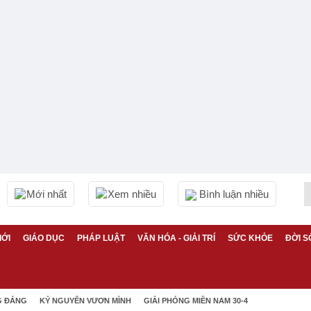
Mới nhất
Xem nhiều
Bình luận nhiều
IỚI
GIÁO DỤC
PHÁP LUẬT
VĂN HÓA - GIẢI TRÍ
SỨC KHỎE
ĐỜI S
G ĐẢNG
KỶ NGUYÊN VƯƠN MÌNH
GIẢI PHÓNG MIỀN NAM 30-4