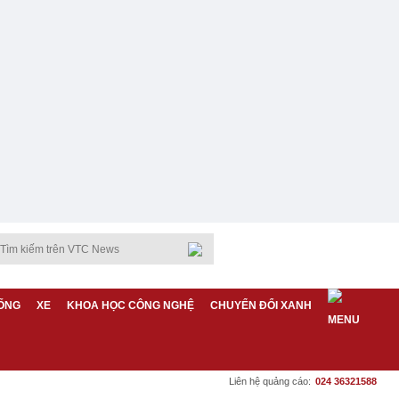
ỐNG
XE
KHOA HỌC CÔNG NGHỆ
CHUYỂN ĐỔI XANH
Liên hệ quảng cáo:
024 36321588