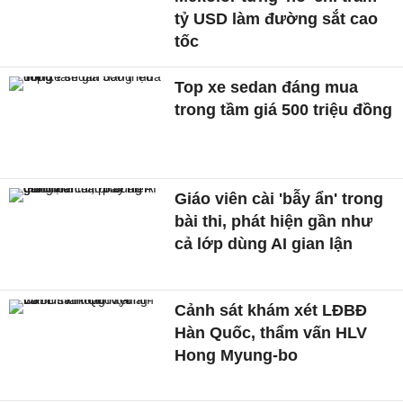
tỷ USD làm đường sắt cao
tốc
Top xe sedan đáng mua
trong tầm giá 500 triệu đồng
Giáo viên cài 'bẫy ẩn' trong
bài thi, phát hiện gần như
cả lớp dùng AI gian lận
Cảnh sát khám xét LĐBĐ
Hàn Quốc, thẩm vấn HLV
Hong Myung-bo