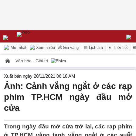
Mới nhất
Xem nhiều
💰 Giá vàng
📅 Lịch âm
☀️ Thời tiết

Văn hóa - Giải trí
Phim
Xuất bản ngày 20/11/2021 06:18 AM
Ảnh: Cảnh vắng ngắt ở các rạp
phim TP.HCM ngày đầu mở
cửa
Trong ngày đầu mở cửa trở lại, các rạp phim
ở TP.HCM vắng tanh vắng ngắt ở các suất