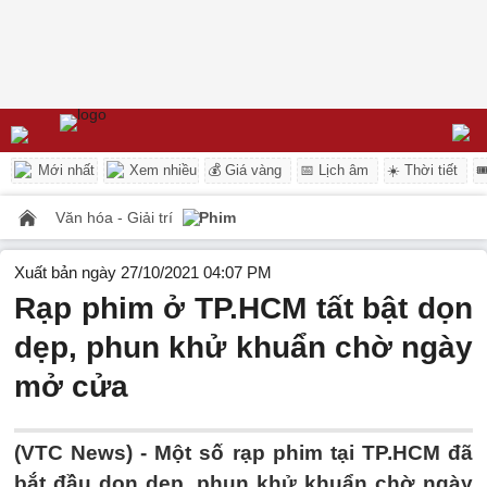
Mới nhất
Xem nhiều
💰 Giá vàng
📅 Lịch âm
☀️ Thời tiết

Văn hóa - Giải trí
Phim
Xuất bản ngày 27/10/2021 04:07 PM
Rạp phim ở TP.HCM tất bật dọn
dẹp, phun khử khuẩn chờ ngày
mở cửa
(VTC News) -
Một số rạp phim tại TP.HCM đã
bắt đầu dọn dẹp, phun khử khuẩn chờ ngày