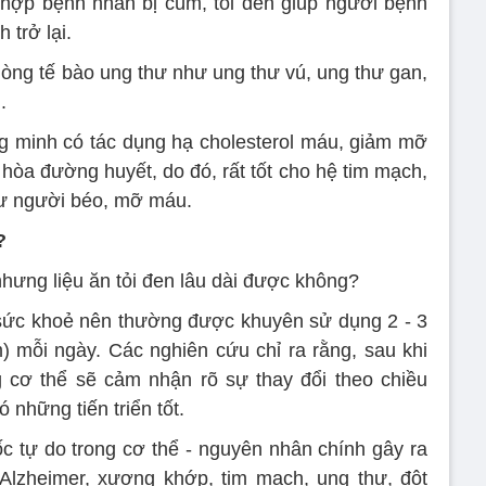
ng hợp bệnh nhân bị cúm, tỏi đen giúp người bệnh
trở lại.
dòng tế bào ung thư như ung thư vú, ung thư gan,
.
g minh có tác dụng hạ cholesterol máu, giảm mỡ
hòa đường huyết, do đó, rất tốt cho hệ tim mạch,
hư người béo, mỡ máu.
?
 nhưng liệu ăn tỏi đen lâu dài được không?
o sức khoẻ nên thường được khuyên sử dụng 2 - 3
m) mỗi ngày. Các nghiên cứu chỉ ra rằng, sau khi
g cơ thể sẽ cảm nhận rõ sự thay đổi theo chiều
 những tiến triển tốt.
ốc tự do trong cơ thể - nguyên nhân chính gây ra
Alzheimer, xương khớp, tim mạch, ung thư, đột