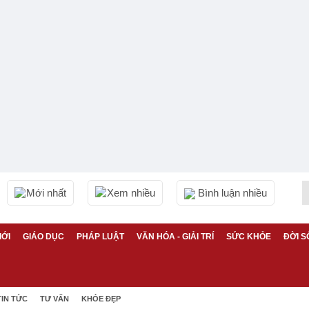
Mới nhất
Xem nhiều
Bình luận nhiều
IỚI
GIÁO DỤC
PHÁP LUẬT
VĂN HÓA - GIẢI TRÍ
SỨC KHỎE
ĐỜI S
TIN TỨC
TƯ VẤN
KHỎE ĐẸP