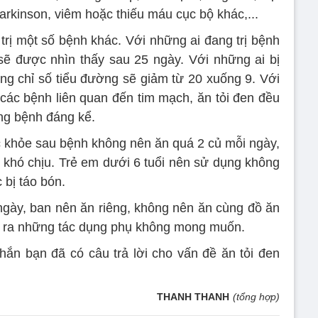
rkinson, viêm hoặc thiếu máu cục bộ khác,...
 trị một số bệnh khác. Với những ai đang trị bệnh
sẽ được nhìn thấy sau 25 ngày. Với những ai bị
ụng chỉ số tiểu đường sẽ giảm từ 20 xuống 9. Với
các bệnh liên quan đến tim mạch, ăn tỏi đen đều
ạng bệnh đáng kể.
 khỏe sau bệnh không nên ăn quá 2 củ mỗi ngày,
, khó chịu. Trẻ em dưới 6 tuổi nên sử dụng không
 bị táo bón.
i ngày, ban nên ăn riêng, không nên ăn cùng đồ ăn
tạo ra những tác dụng phụ không mong muốn.
hắn bạn đã có câu trả lời cho vấn đề ăn tỏi đen
THANH THANH
(tổng hợp)