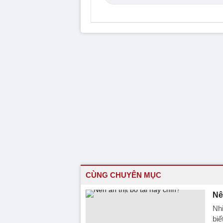
CÙNG CHUYÊN MỤC
Nê
Nhi
biế