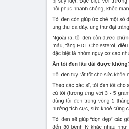
bị suy kiệt. Đặc biệt, với trườ
hồi phục nhanh chóng, khỏe mạnh 
Tỏi đen còn giúp ức chế một số 
ung thư dạ dày, ung thư đại tràng
Ngoài ra, tỏi đen còn được chứn
máu, tăng HDL-Cholesterol, điều 
đặc biệt là nhóm nguy cơ cao n
Ăn tỏi đen lâu dài được không
Tỏi đen tuy rất tốt cho sức khỏe
Theo các bác sĩ, tỏi đen tốt ch
củ tỏi (tương ứng với 3 - 5 gra
dùng tỏi đen trong vòng 1 thán
hướng tích cực, sức khoẻ cũng có
Tỏi đen sẽ giúp “dọn dẹp” các g
đến 80 bệnh lý khác nhau như 