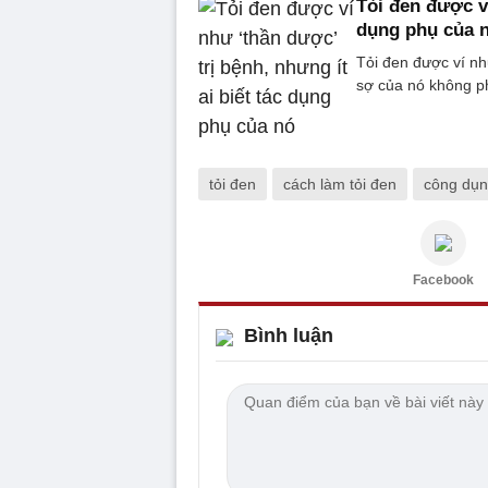
Tỏi đen được ví
dụng phụ của 
Tỏi đen được ví nh
sợ của nó không ph
tỏi đen
cách làm tỏi đen
công dụn
Facebook
Bình luận