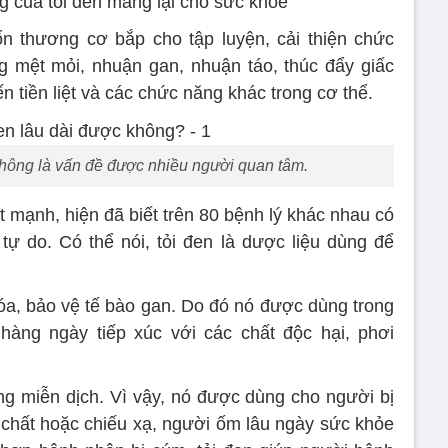
g của tỏi đen mang lại cho sức khỏe
ổn thương cơ bắp cho tập luyện, cải thiện chức
g mệt mỏi, nhuận gan, nhuận táo, thúc đẩy giấc
n tiền liệt và các chức năng khác trong cơ thể.
không là vấn đề được nhiều người quan tâm.
t mạnh, hiện đã biết trên 80 bệnh lý khác nhau có
ự do. Có thể nói, tỏi đen là dược liệu dùng để
óa, bảo vệ tế bào gan. Do đó nó được dùng trong
hàng ngày tiếp xúc với các chất độc hại, phơi
g miễn dịch. Vì vậy, nó được dùng cho người bị
chất hoặc chiếu xạ, người ốm lâu ngày sức khỏe