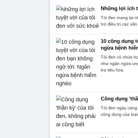
Những lợi ích 
Tỏi đen mang lại n
trợ điều trị các v
10 công dụng t
ngừa bệnh hiể
Tỏi đen có chứa hợ
như ngăn ngừa ung
trợ tiêu hóa.
Công dụng 'thần
Tỏi đen ngày càng 
công dụng của loạ