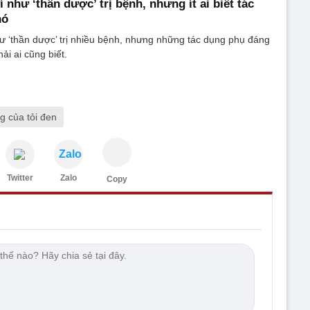
 như ‘thần dược’ trị bệnh, nhưng ít ai biết tác
nó
ư ‘thần dược’ trị nhiều bệnh, nhưng những tác dụng phụ đáng
ải ai cũng biết.
g của tỏi đen
Zalo
Twitter
Zalo
Copy