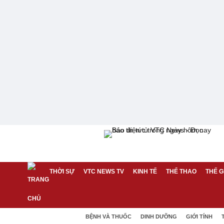
THỜI SỰ
VTC NEWS TV
KINH TẾ
THỂ THAO
THẾ G
BỆNH VÀ THUỐC
DINH DƯỠNG
GIỚI TÍNH