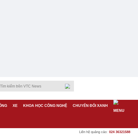
ỐNG
XE
KHOA HỌC CÔNG NGHỆ
CHUYỂN ĐỔI XANH
Liên hệ quảng cáo:
024 36321588