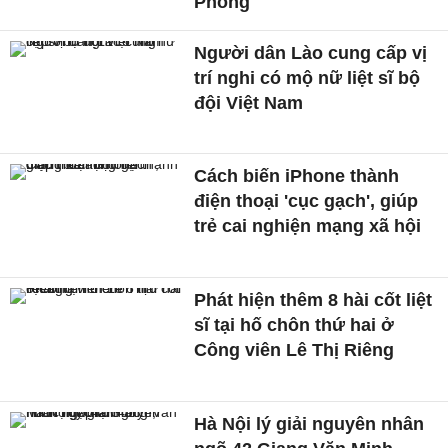
Phòng
Người dân Lào cung cấp vị
trí nghi có mộ nữ liệt sĩ bộ
đội Việt Nam
Cách biến iPhone thành
điện thoại 'cục gạch', giúp
trẻ cai nghiện mạng xã hội
Phát hiện thêm 8 hài cốt liệt
sĩ tại hố chôn thứ hai ở
Công viên Lê Thị Riêng
Hà Nội lý giải nguyên nhân