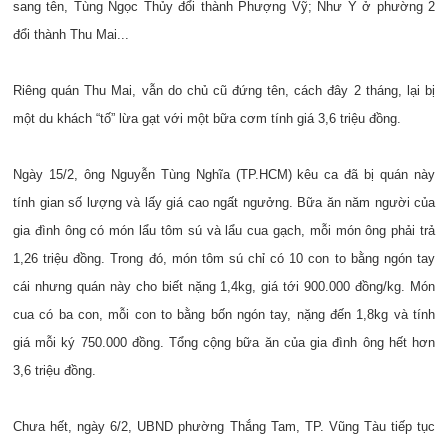
sang tên, Tùng Ngọc Thủy đổi thành Phượng Vỹ; Như Ý ở phường 2
đổi thành Thu Mai...
Riêng quán Thu Mai, vẫn do chủ cũ đứng tên, cách đây 2 tháng, lại bị
một du khách “tố” lừa gạt với một bữa cơm tính giá 3,6 triệu đồng.
Ngày 15/2, ông Nguyễn Tùng Nghĩa (TP.HCM) kêu ca đã bị quán này
tính gian số lượng và lấy giá cao ngất ngưởng. Bữa ăn năm người của
gia đình ông có món lẩu tôm sú và lẩu cua gạch, mỗi món ông phải trả
1,26 triệu đồng. Trong đó, món tôm sú chỉ có 10 con to bằng ngón tay
cái nhưng quán này cho biết nặng 1,4kg, giá tới 900.000 đồng/kg. Món
cua có ba con, mỗi con to bằng bốn ngón tay, nặng đến 1,8kg và tính
giá mỗi ký 750.000 đồng. Tổng cộng bữa ăn của gia đình ông hết hơn
3,6 triệu đồng.
Chưa hết, ngày 6/2, UBND phường Thắng Tam, TP. Vũng Tàu tiếp tục