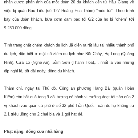
nhận được phản ánh của một đoàn 20 du khách đến từ Hậu Giang về
việc bị quán Bạc Liêu (số 127 Hoàng Hoa Thám) “móc túi”. Theo trình
bày của đoàn khách, bữa cơm đạm bạc tối 6/2 của họ bị “chém” tới
9.230.000 đồng!
Tình trạng chặt chém khách du lịch đã diễn ra rất lâu tại nhiều thành phố
du lịch, đặc biệt ở một số điểm du lịch như Bãi Cháy, Hạ Long (Quảng
Ninh), Cửa Lò (Nghệ An), Sầm Sơn (Thanh Hoá),... nhất là vào những
dịp nghỉ lễ, tết dài ngày, đông du khách.
Thậm chí, ngay tại Thủ đô, Công an phường Hàng Bài (quận Hoàn
Kiếm) còn bắt quả tang 9 đối tượng có hành vi cưỡng đoạt tài sản của 2
vị khách vào quán cà phê ở số 32 phố Trần Quốc Toản do họ không trả
2,1 triệu đồng cho 2 chai bia và 1 gói hạt dẻ.
Phạt nặng, đóng cửa nhà hàng