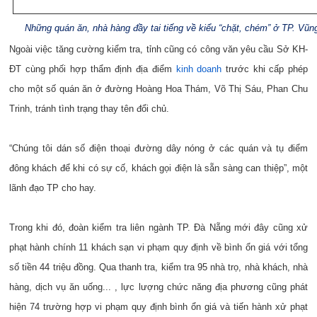
Những quán ăn, nhà hàng đầy tai tiếng về kiểu “chặt, chém” ở TP. Vũn
Ngoài việc tăng cường kiểm tra, tỉnh cũng có công văn yêu cầu Sở KH-
ĐT cùng phối hợp thẩm định địa điểm
kinh doanh
trước khi cấp phép
cho một số quán ăn ở đường Hoàng Hoa Thám, Võ Thị Sáu, Phan Chu
Trinh, tránh tình trạng thay tên đổi chủ.
“Chúng tôi dán số điện thoại đường dây nóng ở các quán và tụ điểm
đông khách để khi có sự cố, khách gọi điện là sẵn sàng can thiệp”, một
lãnh đạo TP cho hay.
Trong khi đó, đoàn kiểm tra liên ngành TP. Đà Nẵng mới đây cũng xử
phạt hành chính 11 khách sạn vi phạm quy định về bình ổn giá với tổng
số tiền 44 triệu đồng. Qua thanh tra, kiểm tra 95 nhà trọ, nhà khách, nhà
hàng, dịch vụ ăn uống... , lực lượng chức năng địa phương cũng phát
hiện 74 trường hợp vi phạm quy định bình ổn giá và tiến hành xử phạt