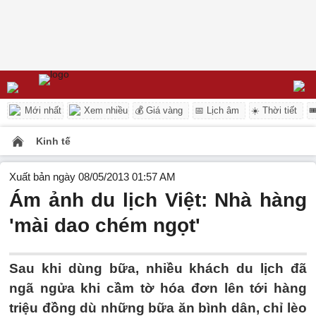
Mới nhất
Xem nhiều
💰 Giá vàng
📅 Lịch âm
☀️ Thời tiết

Kinh tế
Xuất bản ngày 08/05/2013 01:57 AM
Ám ảnh du lịch Việt: Nhà hàng
'mài dao chém ngọt'
Sau khi dùng bữa, nhiều khách du lịch đã
ngã ngửa khi cầm tờ hóa đơn lên tới hàng
triệu đồng dù những bữa ăn bình dân, chỉ lèo