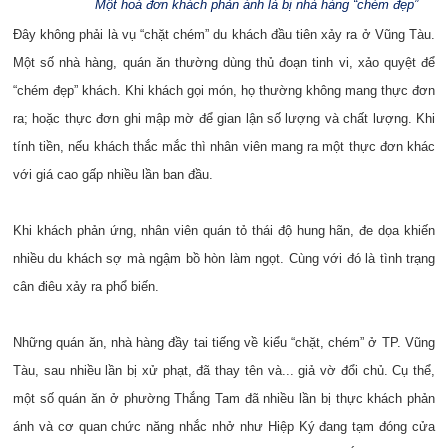
Một hoá đơn khách phản ánh là bị nhà hàng “chém đẹp”
Đây không phải là vụ “chặt chém” du khách đầu tiên xảy ra ở Vũng Tàu.
Một số nhà hàng, quán ăn thường dùng thủ đoạn tinh vi, xảo quyệt để
“chém đẹp” khách. Khi khách gọi món, họ thường không mang thực đơn
ra; hoặc thực đơn ghi mập mờ để gian lận số lượng và chất lượng. Khi
tính tiền, nếu khách thắc mắc thì nhân viên mang ra một thực đơn khác
với giá cao gấp nhiều lần ban đầu.
Khi khách phản ứng, nhân viên quán tỏ thái độ hung hãn, đe dọa khiến
nhiều du khách sợ mà ngậm bồ hòn làm ngọt. Cùng với đó là tình trạng
cân điêu xảy ra phổ biến.
Những quán ăn, nhà hàng đầy tai tiếng về kiểu “chặt, chém” ở TP. Vũng
Tàu, sau nhiều lần bị xử phạt, đã thay tên và... giả vờ đổi chủ. Cụ thể,
một số quán ăn ở phường Thắng Tam đã nhiều lần bị thực khách phản
ánh và cơ quan chức năng nhắc nhở như Hiệp Ký đang tạm đóng cửa