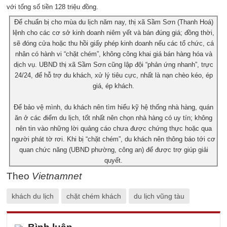
với tổng số tiền 128 triệu đồng.
Để chuẩn bị cho mùa du lịch năm nay, thị xã Sầm Sơn (Thanh Hoá)
lệnh cho các cơ sở kinh doanh niêm yết và bán đúng giá; đồng thời,
sẽ đóng cửa hoặc thu hồi giấy phép kinh doanh nếu các tổ chức, cá
nhân có hành vi “chặt chém”, không công khai giá bán hàng hóa và
dịch vụ. UBND thị xã Sầm Sơn cũng lập đội “phản ứng nhanh”, trực
24/24, để hỗ trợ du khách, xử lý tiêu cực, nhất là nạn chèo kéo, ép
giá, ép khách.
Để bảo vệ mình, du khách nên tìm hiểu kỹ hệ thống nhà hàng, quán
ăn ở các điểm du lịch, tốt nhất nên chọn nhà hàng có uy tín; không
nên tin vào những lời quảng cáo chưa được chứng thực hoặc qua
người phát tờ rơi. Khi bị “chặt chém”, du khách nên thông báo tới cơ
quan chức năng (UBND phường, công an) để được trợ giúp giải
quyết.
Theo
Vietnamnet
khách du lịch
chặt chém khách
du lịch vũng tàu