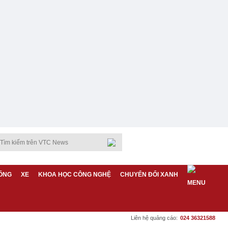
ỐNG
XE
KHOA HỌC CÔNG NGHỆ
CHUYỂN ĐỔI XANH
Liên hệ quảng cáo:
024 36321588