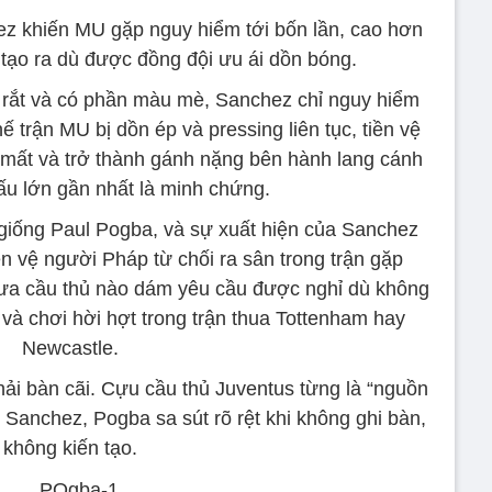
ez khiến MU gặp nguy hiểm tới bốn lần, cao hơn
 tạo ra dù được đồng đội ưu ái dồn bóng.
rê rắt và có phần màu mè, Sanchez chỉ nguy hiểm
ế trận MU bị dồn ép và pressing liên tục, tiền vệ
n mất và trở thành gánh nặng bên hành lang cánh
 đấu lớn gần nhất là minh chứng.
giống Paul Pogba, và sự xuất hiện của Sanchez
n vệ người Pháp từ chối ra sân trong trận gặp
ưa cầu thủ nào dám yêu cầu được nghỉ dù không
à chơi hời hợt trong trận thua Tottenham hay
Newcastle.
ải bàn cãi. Cựu cầu thủ Juventus từng là “nguồn
 Sanchez, Pogba sa sút rõ rệt khi không ghi bàn,
không kiến tạo.