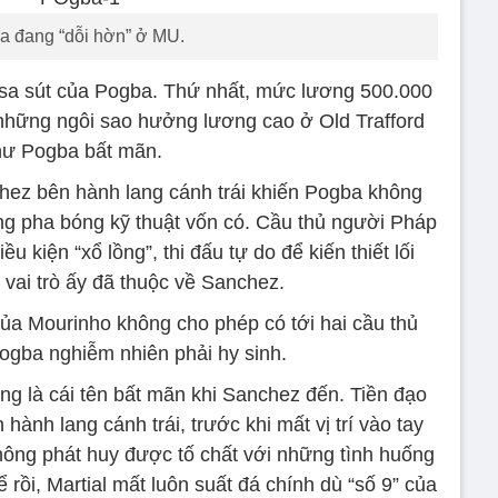
a đang “dỗi hờn” ở MU.
ự sa sút của Pogba. Thứ nhất, mức lương 500.000
những ngôi sao hưởng lương cao ở Old Trafford
hư Pogba bất mãn.
chez bên hành lang cánh trái khiến Pogba không
ng pha bóng kỹ thuật vốn có. Cầu thủ người Pháp
u kiện “xổ lồng”, thi đấu tự do để kiến thiết lối
 vai trò ấy đã thuộc về Sanchez.
của Mourinho không cho phép có tới hai cầu thủ
Pogba nghiễm nhiên phải hy sinh.
ng là cái tên bất mãn khi Sanchez đến. Tiền đạo
ành lang cánh trái, trước khi mất vị trí vào tay
hông phát huy được tố chất với những tình huống
 rồi, Martial mất luôn suất đá chính dù “số 9” của