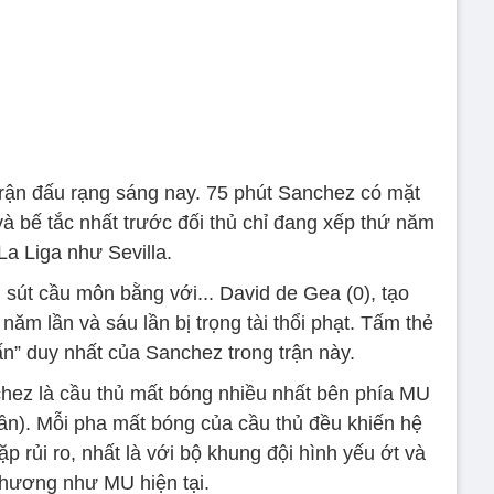
trận đấu rạng sáng nay. 75 phút Sanchez có mặt
và bế tắc nhất trước đối thủ chỉ đang xếp thứ năm
 La Liga như Sevilla.
 sút cầu môn bằng với... David de Gea (0), tạo
ăm lần và sáu lần bị trọng tài thổi phạt. Tấm thẻ
ấn” duy nhất của Sanchez trong trận này.
hez là cầu thủ mất bóng nhiều nhất bên phía MU
lần). Mỗi pha mất bóng của cầu thủ đều khiến hệ
ặp rủi ro, nhất là với bộ khung đội hình yếu ớt và
thương như MU hiện tại.