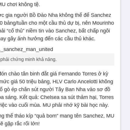
U chơi không tệ.
ược gia người Bồ Đào Nha không thể để Sanchez
0 bảng/tuần cho một cầu thủ dự bị, nên Mourinho
hải “cố thủ” niềm tin vào Sanchez, bất chấp ngôi
 hay gây ảnh hưởng đến các cầu thủ khác.
phải chứng minh khả năng.
ón chào tân binh đắt giá Fernando Torres ở kỳ
c giá 50 triệu bảng, HLV Carlo Ancelotti không
 cố gò ép chân sút người Tây Ban Nha vào sơ đồ
a sáng. Kết quả: Chelsea sa sút thảm hại, Torres
 việc vào cuối mùa. MU phải nhớ kỹ bài học này.
ng thể tháo kíp “quả bom” mang tên Sanchez, MU
ẽ gặp rắc rối lớn!