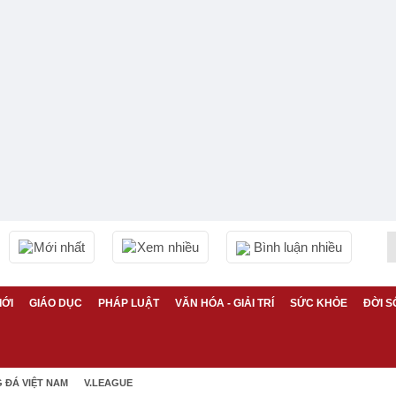
Mới nhất
Xem nhiều
Bình luận nhiều
IỚI
GIÁO DỤC
PHÁP LUẬT
VĂN HÓA - GIẢI TRÍ
SỨC KHỎE
ĐỜI S
 ĐÁ VIỆT NAM
V.LEAGUE