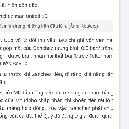
ất hiện dồn dập.
 mình trong những trận đấu lớn. (Ảnh: Reuters)
A Cup với 2 đối thủ yếu, MU chỉ ghi vỏn vẹn hai
ự góp mặt của Sanchez (trung bình 0,5 bàn/ trận).
ghi được bàn, nhận hai thất bại (trước Tottenham
rước Sevilla.
n từ trước khi Sanchez đến, rõ ràng khả năng tấn
ần.
z, bởi MU tấn công kém đi từ sau giai đoạn thăng
ng của Mourinho chấp nhận chi khoản tiền rất lớn
áu tháng hợp đồng. Tuy vậy, Sanchez phải chịu
uống của cả tập thể Quỷ đỏ đúng ở giai đoạn quan