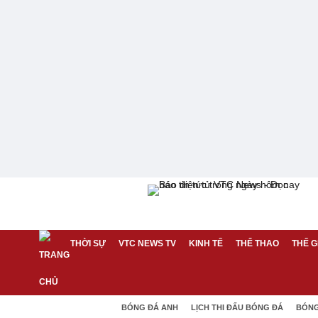
THỜI SỰ
VTC NEWS TV
KINH TẾ
THỂ THAO
THẾ G
BÓNG ĐÁ ANH
LỊCH THI ĐẤU BÓNG ĐÁ
BÓNG