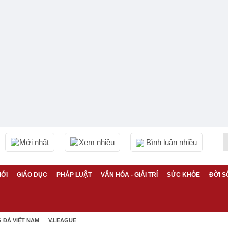
Mới nhất
Xem nhiều
Bình luận nhiều
IỚI
GIÁO DỤC
PHÁP LUẬT
VĂN HÓA - GIẢI TRÍ
SỨC KHỎE
ĐỜI S
 ĐÁ VIỆT NAM
V.LEAGUE