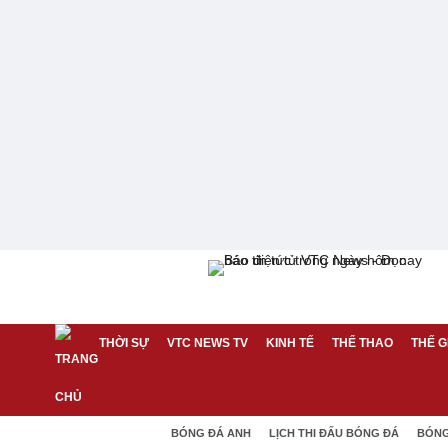
THỜI SỰ
VTC NEWS TV
KINH TẾ
THỂ THAO
THẾ G
BÓNG ĐÁ ANH
LỊCH THI ĐẤU BÓNG ĐÁ
BÓNG