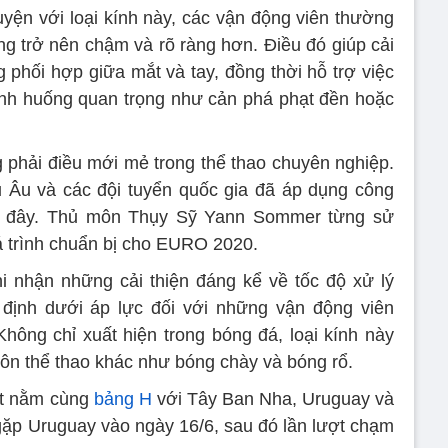
uyện với loại kính này, các vận động viên thường
g trở nên chậm và rõ ràng hơn. Điều đó giúp cải
g phối hợp giữa mắt và tay, đồng thời hỗ trợ việc
ình huống quan trọng như cản phá phạt đền hoặc
g phải điều mới mẻ trong thể thao chuyên nghiệp.
 Âu và các đội tuyển quốc gia đã áp dụng công
n đây. Thủ môn Thụy Sỹ Yann Sommer từng sử
uá trình chuẩn bị cho EURO 2020.
i nhận những cải thiện đáng kể về tốc độ xử lý
 định dưới áp lực đối với những vận động viên
Không chỉ xuất hiện trong bóng đá, loại kính này
ôn thể thao khác như bóng chày và bóng rổ.
Út nằm cùng
bảng H
với Tây Ban Nha, Uruguay và
ặp Uruguay vào ngày 16/6, sau đó lần lượt chạm