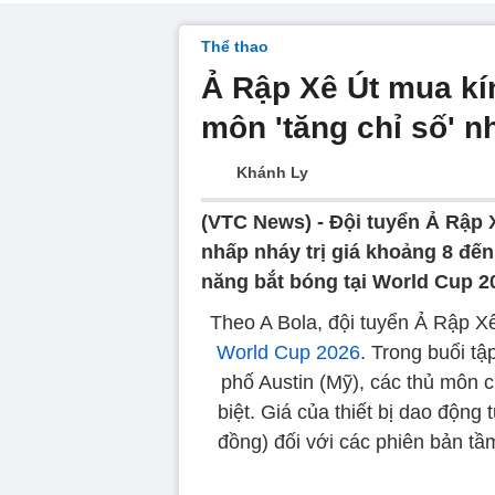
Thể thao
Ả Rập Xê Út mua kín
môn 'tăng chỉ số' 
Khánh Ly
(VTC News) -
Đội tuyển Ả Rập 
nhấp nháy trị giá khoảng 8 đế
năng bắt bóng tại World Cup 2
Theo A Bola, đội tuyển Ả Rập X
World Cup 2026
. Trong buổi tậ
phố Austin (Mỹ), các thủ môn c
biệt. Giá của thiết bị dao độn
đồng) đối với các phiên bản tầ