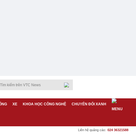
ỐNG
XE
KHOA HỌC CÔNG NGHỆ
CHUYỂN ĐỔI XANH
Liên hệ quảng cáo:
024 36321588