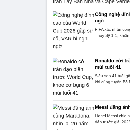
trán Tây Ban Nha và Cape Verde
Công nghệ đỉnh
ngờ
FIFA xác nhận công
Thụy Sỹ 1-1, khiến
Ronaldo cởi tr
múi tuổi 41
Siêu sao 41 tuổi gâ
khi cùng tuyển Bồ
Messi đăng ảnh
Lionel Messi chia
đến trước giải 20