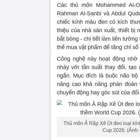
Các thủ môn Mohammed Al-Owa
Rahman Al-Sanbi và Abdul Quddu
chiếc kính màu đen có kích thư
thiệu của nhà sản xuất, thiết bị
bắt bóng - chi tiết làm liên tưởng
thể mua vật phẩm để tăng chỉ số 
Công nghệ này hoạt động nhờ cá
nháy với tần suất thay đổi, tạo 
ngắn. Mục đích là buộc não bộ 
nâng cao khả năng phán đoán v
chuyển động hay góc sút của đố
Thủ môn Ả Rập Xê Út đeo loại kính
Cup 2026. (Ảnh: 