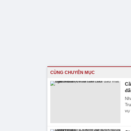
CÙNG CHUYÊN MỤC
Cầ
đấ
Nhậ
Tr
vụ