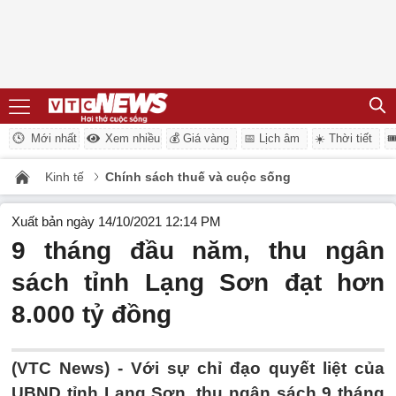
Mới nhất
Xem nhiều
💰 Giá vàng
📅 Lịch âm
☀️ Thời tiết

Kinh tế
Chính sách thuế và cuộc sống
Xuất bản ngày 14/10/2021 12:14 PM
9 tháng đầu năm, thu ngân
sách tỉnh Lạng Sơn đạt hơn
8.000 tỷ đồng
(VTC News) -
Với sự chỉ đạo quyết liệt của
UBND tỉnh Lạng Sơn, thu ngân sách 9 tháng