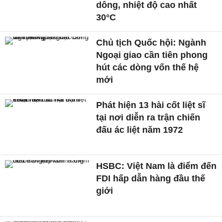
dông, nhiệt độ cao nhất
30°C
Chủ tịch Quốc hội: Ngành
Ngoại giao cần tiên phong
hút các dòng vốn thế hệ
mới
Phát hiện 13 hài cốt liệt sĩ
tại nơi diễn ra trận chiến
đấu ác liệt năm 1972
HSBC: Việt Nam là điểm đến
FDI hấp dẫn hàng đầu thế
giới